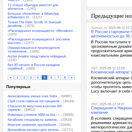
«Матч!»...
(1908)
T2 открыл «Выгодно вместе» для
абонентов...
(1342)
Большое обновление: в WhatsApp
Предыдущие но
избавились от...
(1221)
Только The Elder Scrolls VI: бывший
дизайнер...
(1673)
3Dnews.ru
, 2025-08-12 15:
«Раскладушки» возвращаются: «Мегафон»...
В России стартовали 
(1183)
автономностью до 38 
«Раскладушки» возвращаются: россияне
В России поступили в
массово...
(1257)
эргономичным дизайно
Обанкротившегося производителя
продолжительное врем
телевизоров...
(1690)
коаксиальными динами
Archer Aviation представила гибридный...
(1142)
Без 3D-печати: в России наладили
iXBT
, 2025-08-12 13:58
серийный...
(1685)
Космический аппарат 
<
1
2
3
4
5
6
7
8
>
Космический аппарат 
дополнительную цель 
Популярные
чтобы пролететь мимо
Lucy включает в себя 
Анонсированы умные очки Solos...
(55887)
США стали главным поставщиком...
(39194)
iXBT
, 2025-08-12 14:07
Character.AI запустила короткие ИИ-
Сокращения в Национа
сериалы...
(38812)
компании
Инженеры уложили HBM на бок —...
(38665)
В условиях сокращени
Китайские специалисты заявили,...
(33519)
решениями администра
Морские сражения, крупнейшая...
(32646)
метеорологических дан
Датамайнер раскрыл дату релиза...
(31771)
приостановке запуско