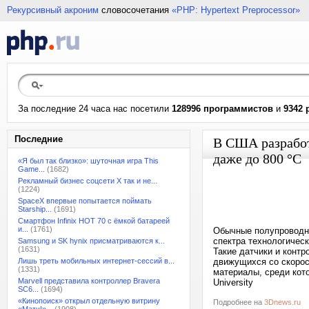
Рекурсивный акроним
словосочетания
«PHP: Hypertext Preprocessor»
За последние 24 часа нас посетили
128996 программистов
и
9342 
Последние
В США разработ
даже до 800 °C
«Я был так близко»: шуточная игра This
Game...
(1682)
Рекламный бизнес соцсети X так и не...
(1224)
SpaceX впервые попытается поймать
Starship...
(1691)
Смартфон Infinix HOT 70 с ёмкой батареей
и...
(1761)
Обычные полупроводни
спектра технологичес
Samsung и SK hynix присматриваются к...
(1631)
Такие датчики и конт
Лишь треть мобильных интернет-сессий в...
движущихся со скорос
(1331)
материалы, среди кото
Marvell представила контроллер Bravera
University
SC6...
(1694)
«Кинопоиск» открыл отдельную витрину
Подробнее на
3Dnews.ru