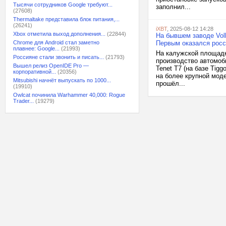
Тысячи сотрудников Google требуют...
заполнил...
(27608)
Thermaltake представила блок питания,...
(26241)
iXBT
, 2025-08-12 14:28
Xbox отметила выход дополнения...
(22844)
На бывшем заводе Vol
Chrome для Android стал заметно
Первым оказался росси
плавнее: Google...
(21993)
На калужской площадк
Россияне стали звонить и писать...
(21793)
производство автомоб
Вышел релиз OpenIDE Pro —
Tenet T7 (на базе Tig
корпоративной...
(20356)
на более крупной мод
Mitsubishi начнёт выпускать по 1000...
прошёл...
(19910)
Owlcat починила Warhammer 40,000: Rogue
Trader...
(19279)