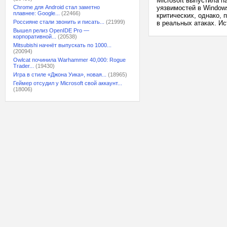
Microsoft выпустила п
Chrome для Android стал заметно
уязвимостей в Windows
плавнее: Google...
(22466)
критических, однако,
Россияне стали звонить и писать...
(21999)
в реальных атаках. Ис
Вышел релиз OpenIDE Pro —
корпоративной...
(20538)
Mitsubishi начнёт выпускать по 1000...
(20094)
Owlcat починила Warhammer 40,000: Rogue
Trader...
(19430)
Игра в стиле «Джона Уика», новая...
(18965)
Геймер отсудил у Microsoft свой аккаунт...
(18006)