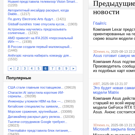
Предыдущи
Huawei представила телевизор Vision Smart...
(1220)
новости
Авторитетный инсайдер раскрыл, когда
Diablo...
(1217)
По долгу Electronic Arts будут...
(1421)
Гбайт/с
GlobalFoundries тоже откусила кусок...
(1903)
Компания Lexar предс
Астрономы научились предсказывать
солнечные...
(1232)
ориентированных на г
AMD привезёт на IFA 2026 «персональный
серию вошли модели об
ИИ» —...
(1938)
В России создали первый маломощный...
(1440)
3Dnews.ru
, 2025-08-13 22:
Asus готовит самую м
Anthropic начала набирать команду для...
(1532)
Компания Asus подтве
Производитель сообщи
<
2
3
4
5
6
7
8
9
>
из подобных карт комп
Популярные
iXBT
, 2025-08-13 21:37
США стали главным поставщиком...
(39619)
Это будет новая сама
модели Matrix
Character.AI запустила короткие ИИ-
сериалы...
(39208)
Компания Asus действ
Инженеры уложили HBM на бок —...
(39010)
старшей во всей иера
Китайские специалисты заявили,...
(33828)
модели GeForce RTX 5
Морские сражения, крупнейшая...
(33088)
Asus. Анонс состоитс
Датамайнер раскрыл дату релиза...
(32036)
Тысячи сотрудников Google требуют...
3Dnews.ru
, 2025-08-13 21:
(28023)
Microsoft закрыла бол
Thermaltake представила блок питания,...
(26430)