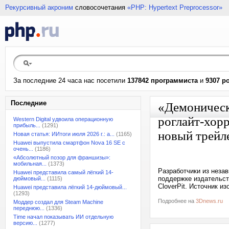
Рекурсивный акроним
словосочетания
«PHP: Hypertext Preprocessor»
За последние 24 часа нас посетили
137842 программиста
и
9307 р
Последние
«Демоническа
роглайт-хорр
Western Digital удвоила операционную
прибыль...
(1291)
новый трейл
Новая статья: ИИтоги июля 2026 г.: а...
(1165)
Huawei выпустила смартфон Nova 16 SE с
очень...
(1186)
«Абсолютный позор для франшизы»:
мобильная...
(1373)
Разработчики из незав
Huawei представила самый лёгкий 14-
поддержке издательст
дюймовый...
(1115)
CloverPit. Источник и
Huawei представила лёгкий 14-дюймовый...
(1293)
Подробнее на
3Dnews.ru
Моддер создал для Steam Machine
переднюю...
(1336)
Time начал показывать ИИ отдельную
версию...
(1277)