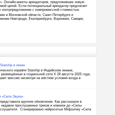
г». Онлайн-анкеты арендаторов, предложивших новую
аемой ценой. Если потенциальный арендатор предлагает
му контрпредложение с компромиссной стоимостью.
ве и Московской области, Санкт-Петербурге и
Нижнем Новгороде, Екатеринбурге, Воронеже, Самаре,
tarship в океан
еского корабля Starship в Индийском океане,
размещённые в социальной сети X 28 августа 2025 года,
шает миссию несмотря на жёсткие условия входа в
и «Сила Звука»
представила крупное обновление. Как рассказали в
от недавно прослушанных треков и новинок до «Силы
 слушателя. Сгенерировано нейросетью Midjourney «Сила