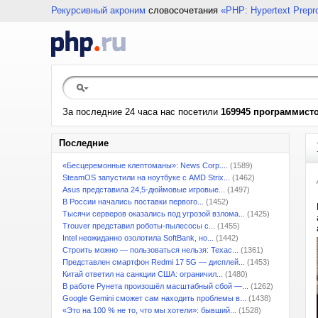
Рекурсивный акроним
словосочетания
«PHP: Hypertext Prepr
За последние 24 часа нас посетили
169945 программист
Последние
«Бесцеремонные клептоманы»: News Corp....
(1589)
SteamOS запустили на ноутбуке с AMD Strix...
(1462)
Asus представила 24,5-дюймовые игровые...
(1497)
В России начались поставки первого...
(1452)
Тысячи серверов оказались под угрозой взлома...
(1425)
Trouver представил роботы-пылесосы с...
(1455)
Intel неожиданно озолотила SoftBank, но...
(1442)
Строить можно — пользоваться нельзя: Техас...
(1361)
Представлен смартфон Redmi 17 5G — дисплей...
(1453)
Китай ответил на санкции США: ограничил...
(1480)
В работе Рунета произошёл масштабный сбой —...
(1262)
Google Gemini сможет сам находить проблемы в...
(1438)
«Это на 100 % не то, что мы хотели»: бывший...
(1528)