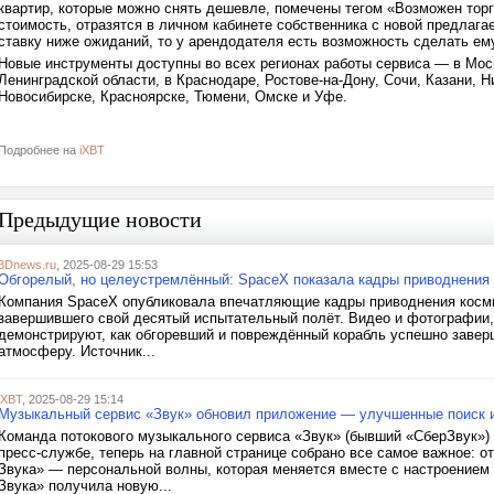
квартир, которые можно снять дешевле, помечены тегом «Возможен тор
стоимость, отразятся в личном кабинете собственника с новой предлаг
ставку ниже ожиданий, то у арендодателя есть возможность сделать е
Новые инструменты доступны во всех регионах работы сервиса — в Моск
Ленинградской области, в Краснодаре, Ростове-на-Дону, Сочи, Казани, 
Новосибирске, Красноярске, Тюмени, Омске и Уфе.
Подробнее на
iXBT
Предыдущие новости
3Dnews.ru
, 2025-08-29 15:53
Обгорелый, но целеустремлённый: SpaceX показала кадры приводнения S
Компания SpaceX опубликовала впечатляющие кадры приводнения космич
завершившего свой десятый испытательный полёт. Видео и фотографии, 
демонстрируют, как обгоревший и повреждённый корабль успешно завер
атмосферу. Источник...
iXBT
, 2025-08-29 15:14
Музыкальный сервис «Звук» обновил приложение — улучшенные поиск 
Команда потокового музыкального сервиса «Звук» (бывший «СберЗвук») 
пресс-службе, теперь на главной странице собрано все самое важное: 
Звука» — персональной волны, которая меняется вместе с настроением
Звука» получила новую...