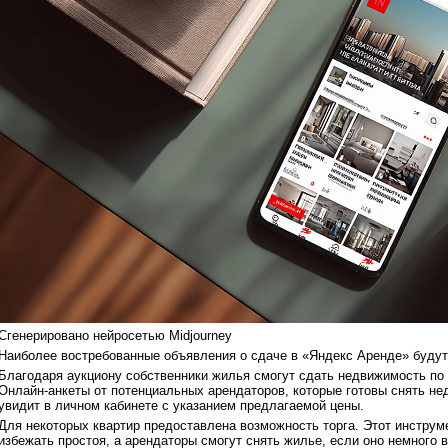
Сгенерировано нейросетью Midjourney
Наиболее востребованные объявления о сдаче в «Яндекс Аренде» будут 
Благодаря аукциону собственники жилья смогут сдать недвижимость по
Онлайн-анкеты от потенциальных арендаторов, которые готовы снять не
увидит в личном кабинете с указанием предлагаемой цены.
Для некоторых квартир предоставлена возможность торга. Этот инстру
избежать простоя, а арендаторы смогут снять жилье, если оно немного