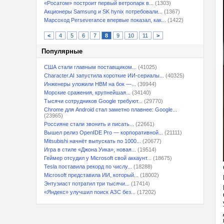
«Росатом» построит первый ветропарк в...
(1303)
Акционеры Samsung и SK hynix потребовали...
(1367)
Марсоход Perseverance впервые показал, как...
(1422)
<
4
5
6
7
8
9
10
11
>
Популярные
США стали главным поставщиком...
(41025)
Character.AI запустила короткие ИИ-сериалы...
(40325)
Инженеры уложили HBM на бок —...
(39944)
Морские сражения, крупнейшая...
(34140)
Тысячи сотрудников Google требуют...
(29770)
Chrome для Android стал заметно плавнее: Google...
(23965)
Россияне стали звонить и писать...
(22661)
Вышел релиз OpenIDE Pro — корпоративной...
(21111)
Mitsubishi начнёт выпускать по 1000...
(20677)
Игра в стиле «Джона Уика», новая...
(19514)
Геймер отсудил у Microsoft свой аккаунт...
(18675)
Tesla поставила рекорд по числу...
(18288)
Microsoft представила ИИ, который...
(18002)
Энтузиаст потратил три тысячи...
(17414)
«Яндекс» улучшил поиск АЗС без...
(17202)