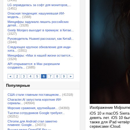
(1438)
LG оправдалась за софт для мониторов,...
(1451)
Опасная тенденция: нашумевшая ИИ-
модель...
(1568)
Минцифры задумало лишить российских
детей...
(1528)
Geely Monjaro выходит в премиум: в Китае...
(1527)
Руководитель Huawei рассказал, как Китай...
(1644)
Следующее крупное обновление для инди-
хита...
(1551)
Минцифры: «Max в нашей жизни остается...
(1524)
API открывается: в Max разрешили
создавать...
(1685)
<
2
3
4
5
6
7
8
9
>
Популярные
США стали главным поставщиком...
(41318)
Character.AI запустила короткие ИИ-
сериалы...
(40564)
Изображение Midjourn
Морские сражения, крупнейшая...
(34393)
Тысячи сотрудников Google требуют...
iOS 10 и macOS Sierr
(30251)
девять лет. iOS 10 был
Chrome для Android стал заметно
также для iPad четвёр
плавнее: Google...
(24371)
сервисами iCloud.
Вышел релиз OpenIDE Pro —