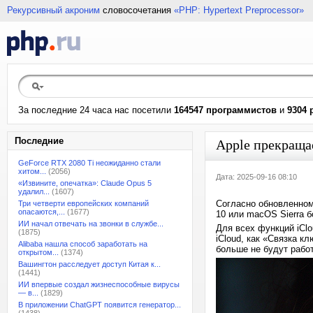
Рекурсивный акроним
словосочетания
«PHP: Hypertext Preprocessor»
За последние 24 часа нас посетили
164547 программистов
и
9304 
Последние
Apple прекращае
GeForce RTX 2080 Ti неожиданно стали
хитом...
(2056)
Дата: 2025-09-16 08:10
«Извините, опечатка»: Claude Opus 5
удалил...
(1607)
Согласно обновленном
Три четверти европейских компаний
опасаются,...
(1677)
10 или macOS Sierra 
ИИ начал отвечать на звонки в службе...
Для всех функций iClo
(1875)
iCloud, как «Связка кл
Alibaba нашла способ заработать на
больше не будут работ
открытом...
(1374)
Вашингтон расследует доступ Китая к...
(1441)
ИИ впервые создал жизнеспособные вирусы
— в...
(1829)
В приложении ChatGPT появится генератор...