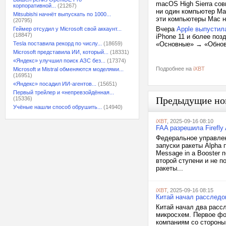
macOS High Sierra со
корпоративной...
(21267)
ни один компьютер Mac
Mitsubishi начнёт выпускать по 1000...
эти компьютеры Mac 
(20795)
Вчера
Apple выпустил
Геймер отсудил у Microsoft свой аккаунт...
(18847)
iPhone 11 и более по
Tesla поставила рекорд по числу...
(18659)
«Основные» → «Обнов
Microsoft представила ИИ, который...
(18331)
«Яндекс» улучшил поиск АЗС без...
(17374)
Подробнее на
iXBT
Microsoft и Mistral обменяются моделями...
(16951)
«Яндекс» посадил ИИ-агентов...
(15651)
Первый трейлер и «непревзойдённая...
Предыдущие но
(15336)
Учёные нашли способ обрушить...
(14940)
iXBT
, 2025-09-16 08:10
FAA разрешила Firefly
Федеральное управлен
запуски ракеты Alpha 
Message in a Booster 
второй ступени и не п
ракеты...
iXBT
, 2025-09-16 08:15
Китай начал расследо
Китай начал два расс
микросхем. Первое фо
компаниям со стороны