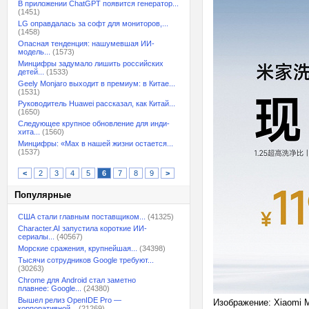
В приложении ChatGPT появится генератор...
(1451)
LG оправдалась за софт для мониторов,...
(1458)
Опасная тенденция: нашумевшая ИИ-
модель...
(1573)
Минцифры задумало лишить российских
детей...
(1533)
Geely Monjaro выходит в премиум: в Китае...
(1531)
Руководитель Huawei рассказал, как Китай...
(1650)
Следующее крупное обновление для инди-
хита...
(1560)
Минцифры: «Max в нашей жизни остается...
(1537)
<
2
3
4
5
6
7
8
9
>
Популярные
США стали главным поставщиком...
(41325)
Character.AI запустила короткие ИИ-
сериалы...
(40567)
Морские сражения, крупнейшая...
(34398)
Тысячи сотрудников Google требуют...
(30263)
Chrome для Android стал заметно
плавнее: Google...
(24380)
Вышел релиз OpenIDE Pro —
Изображение: Xiaomi M
корпоративной...
(21269)