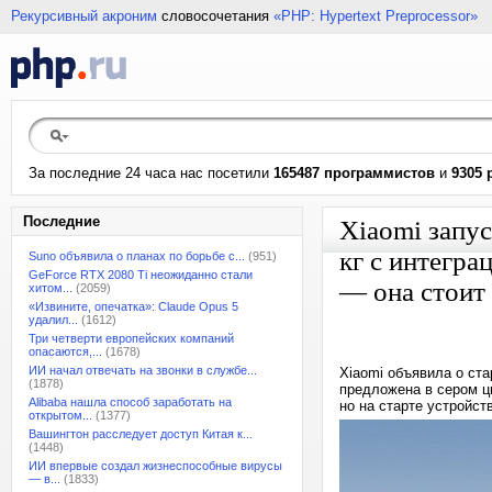
Рекурсивный акроним
словосочетания
«PHP: Hypertext Preprocessor»
За последние 24 часа нас посетили
165487 программистов
и
9305 
Последние
Xiaomi запу
кг с интегра
Suno объявила о планах по борьбе с...
(951)
GeForce RTX 2080 Ti неожиданно стали
— она стоит
хитом...
(2059)
«Извините, опечатка»: Claude Opus 5
удалил...
(1612)
Три четверти европейских компаний
опасаются,...
(1678)
ИИ начал отвечать на звонки в службе...
Xiaomi объявила о ста
(1878)
предложена в сером ц
Alibaba нашла способ заработать на
но на старте устройст
открытом...
(1377)
Вашингтон расследует доступ Китая к...
(1448)
ИИ впервые создал жизнеспособные вирусы
— в...
(1833)