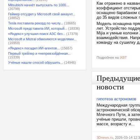
Как отражено в назван
Mitsubishi начнёт выпускать по 1000...
коэффициент отстирыва
(20799)
оснащено барабаном с
Геймер отсудил у Microsoft свой аккаунт...
до 35 видов сложных 
(18852)
Tesla поставила рекорд по числу...
(18665)
Модель оснащена прям
лет. Устройство подд
Microsoft представила ИИ, который...
(18336)
Mijia и умные колонки
«Яндекс» улучшил поиск АЗС без...
(17379)
взаимодействия. Напр
Microsoft и Mistral обменяются моделями...
команду на сушилку дл
(16959)
«Яндекс» посадил ИИ-агентов...
(15657)
Первый трейлер и «непревзойдённая...
(15339)
Подробнее на
iXBT
Учёные нашли способ обрушить...
(14946)
Предыдущи
новости
гипотеза астрономов
Международная группа
астрономической обсе
Млечного Пути, а зате
учёные пришли, проан
массе, возрасту и...
3Dnews.ru
, 2026-03-14 12: