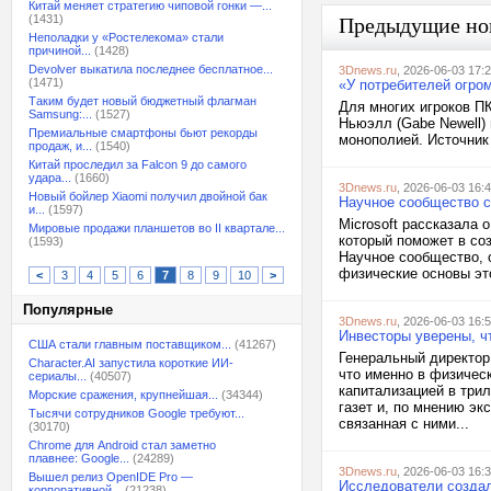
Китай меняет стратегию чиповой гонки —...
(1431)
Предыдущие но
Неполадки у «Ростелекома» стали
причиной...
(1428)
Devolver выкатила последнее бесплатное...
3Dnews.ru
, 2026-06-03 17:
(1471)
«У потребителей огро
Таким будет новый бюджетный флагман
Для многих игроков ПК
Samsung:...
(1527)
Ньюэлл (Gabe Newell)
Премиальные смартфоны бьют рекорды
монополией. Источник 
продаж, и...
(1540)
Китай проследил за Falcon 9 до самого
удара...
(1660)
3Dnews.ru
, 2026-06-03 16:
Новый бойлер Xiaomi получил двойной бак
Научное сообщество ск
и...
(1597)
Microsoft рассказала 
Мировые продажи планшетов во II квартале...
который поможет в соз
(1593)
Научное сообщество, о
физические основы это
<
3
4
5
6
7
8
9
10
>
Популярные
3Dnews.ru
, 2026-06-03 16:
Инвесторы уверены, ч
США стали главным поставщиком...
(41267)
Генеральный директор
Character.AI запустила короткие ИИ-
что именно в физичес
сериалы...
(40507)
капитализацией в три
Морские сражения, крупнейшая...
(34344)
газет и, по мнению эк
Тысячи сотрудников Google требуют...
связанная с ними...
(30170)
Chrome для Android стал заметно
плавнее: Google...
(24289)
3Dnews.ru
, 2026-06-03 16:
Вышел релиз OpenIDE Pro —
Исследователи создал
корпоративной...
(21238)