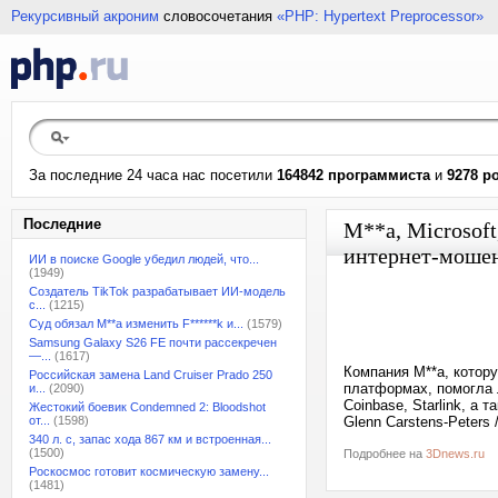
Рекурсивный акроним
словосочетания
«PHP: Hypertext Preprocessor»
За последние 24 часа нас посетили
164842 программиста
и
9278 р
Последние
M**a, Microsof
интернет-моше
ИИ в поиске Google убедил людей, что...
(1949)
Создатель TikTok разрабатывает ИИ-модель
с...
(1215)
Суд обязал M**a изменить F******k и...
(1579)
Samsung Galaxy S26 FE почти рассекречен
—...
(1617)
Компания M**a, котор
Российская замена Land Cruiser Prado 250
платформах, помогла 
и...
(2090)
Coinbase, Starlink, а
Жестокий боевик Condemned 2: Bloodshot
от...
(1598)
Glenn Carstens-Peters 
340 л. с, запас хода 867 км и встроенная...
(1500)
Подробнее на
3Dnews.ru
Роскосмос готовит космическую замену...
(1481)