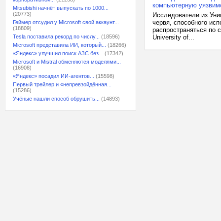
компьютерную уязвим
Mitsubishi начнёт выпускать по 1000...
(20773)
Исследователи из Уни
червя, способного ис
Геймер отсудил у Microsoft свой аккаунт...
(18809)
распространяться по с
Tesla поставила рекорд по числу...
(18596)
University of...
Microsoft представила ИИ, который...
(18266)
«Яндекс» улучшил поиск АЗС без...
(17342)
Microsoft и Mistral обменяются моделями...
(16908)
«Яндекс» посадил ИИ-агентов...
(15598)
Первый трейлер и «непревзойдённая...
(15286)
Учёные нашли способ обрушить...
(14893)