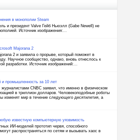
инения в монополии Steam
ль и президент Valve Гейб Ньюэлл (Gabe Newell) не
полией. Источник изображения:...
rosoft Majorana 2
jorana 2 и заявила о прорыве, который поможет в
оду. Научное сообщество, однако, вновь отнеслось к
ой разработки. Источник изображений:...
 и промышленность за 10 лет
 с журналистами CNBC заявил, что именно в физическом
изацией в триллион долларов. Человекоподобные роботы
ны изменят мир в течение следующего десятилетия, а
любую известную компьютерную уязвимость
пных ИИ-моделей прототип червя, способного
огут распространяться по сетям и вызывать хаос в