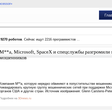
ocessor»
Гла
и
9270 роботов
. Сейчас ищут 2216 программистов ...
M**a, Microsoft, SpaceX и спецслужбы разгромили
мошенников
Компания M**a, которую нередко обвиняют в попустительстве мошенник
ликвидировать крупную группу мошеннических сетей при поддержке Micros
органов США и других стран. Источник изображения: Glenn Carstens-Pete
Подробнее на
3Dnews.ru