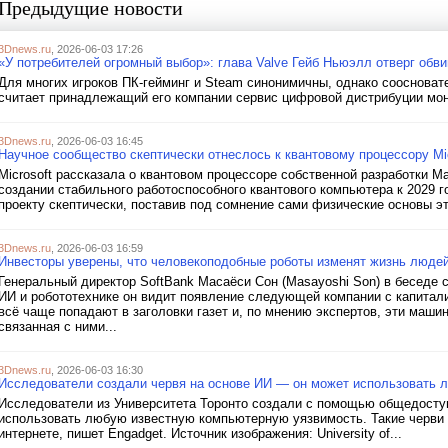
Предыдущие новости
3Dnews.ru
, 2026-06-03 17:26
«У потребителей огромный выбор»: глава Valve Гейб Ньюэлл отверг обв
Для многих игроков ПК-гейминг и Steam синонимичны, однако соосновате
считает принадлежащий его компании сервис цифровой дистрибуции моно
3Dnews.ru
, 2026-06-03 16:45
Научное сообщество скептически отнеслось к квантовому процессору Mic
Microsoft рассказала о квантовом процессоре собственной разработки Ma
создании стабильного работоспособного квантового компьютера к 2029 г
проекту скептически, поставив под сомнение сами физические основы эт
3Dnews.ru
, 2026-06-03 16:59
Инвесторы уверены, что человекоподобные роботы изменят жизнь людей
Генеральный директор SoftBank Масаёси Сон (Masayoshi Son) в беседе
ИИ и робототехнике он видит появление следующей компании с капитал
всё чаще попадают в заголовки газет и, по мнению экспертов, эти маши
связанная с ними...
3Dnews.ru
, 2026-06-03 16:30
Исследователи создали червя на основе ИИ — он может использовать 
Исследователи из Университета Торонто создали с помощью общедосту
использовать любую известную компьютерную уязвимость. Такие черви м
интернете, пишет Engadget. Источник изображения: University of...