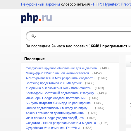
Рекурсивный акроним
словосочетания
«PHP: Hypertext Prepr
За последние 24 часа нас посетил
166481 программист
Последние
Следующее крупное обновление для инди-хита...
(1480)
Минцифры: «Max в нашей жизни остается...
(1452)
API открывается: в Max разрешили создавать...
(1616)
Samsung представила 200-Мп датчик...
(1488)
«Вершина высокомерия Rockstar»: фанаты...
(1483)
Космодром Восточный подготовили к запуску...
(1493)
Инженеры Google создали портативный...
(1416)
SK hynix потратит $38 млрд на расширение...
(1459)
Unitree подготовилась к выходу на биржу —...
(1444)
Хакеры атаковали десятки крупнейших...
(1630)
ИИ в поиске Google убедил людей, что...
(1925)
Создатель TikTok разрабатывает ИИ-модель с...
(1195)
Суд обязал M**a изменить F******k и...
(1568)