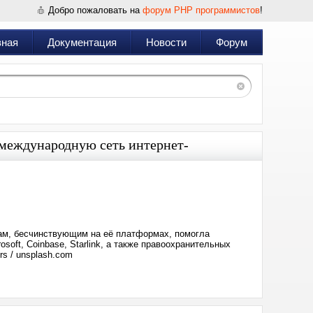
Добро пожаловать на
форум PHP программистов
!
вная
Документация
Новости
Форум
 международную сеть интернет-
Дата:
2026-
06-
03
17:05
ам, бесчинствующим на её платформах, помогла
oft, Coinbase, Starlink, а также правоохранительных
rs / unsplash.com