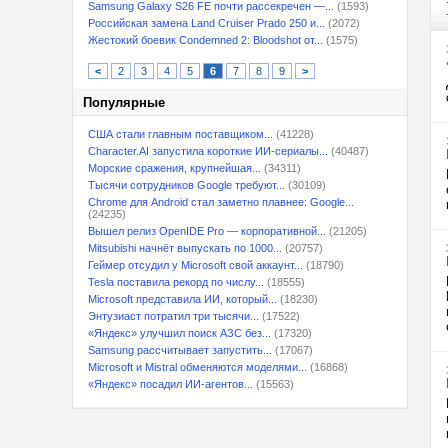
Samsung Galaxy S26 FE почти рассекречен —...
(1593)
Российская замена Land Cruiser Prado 250 и...
(2072)
Жестокий боевик Condemned 2: Bloodshot от...
(1575)
<
2
3
4
5
6
7
8
9
>
Популярные
США стали главным поставщиком...
(41228)
Character.AI запустила короткие ИИ-сериалы...
(40487)
Морские сражения, крупнейшая...
(34311)
Тысячи сотрудников Google требуют...
(30109)
Chrome для Android стал заметно плавнее: Google...
(24235)
Вышел релиз OpenIDE Pro — корпоративной...
(21205)
Mitsubishi начнёт выпускать по 1000...
(20757)
Геймер отсудил у Microsoft свой аккаунт...
(18790)
Tesla поставила рекорд по числу...
(18555)
Microsoft представила ИИ, который...
(18230)
Энтузиаст потратил три тысячи...
(17522)
«Яндекс» улучшил поиск АЗС без...
(17320)
Samsung рассчитывает запустить...
(17067)
Microsoft и Mistral обменяются моделями...
(16868)
«Яндекс» посадил ИИ-агентов...
(15563)