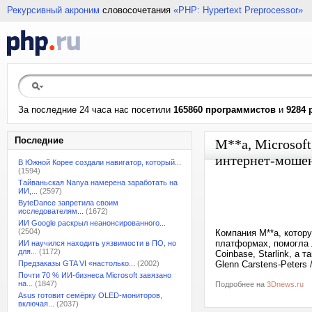
Рекурсивный акроним
словосочетания
«PHP: Hypertext Preprocessor»
За последние 24 часа нас посетили
165860 программистов
и
9284 
Последние
M**a, Microsof
интернет-моше
В Южной Корее создали навигатор, который...
(1594)
Тайваньская Nanya намерена заработать на
ИИ,...
(2597)
ByteDance запретила своим
исследователям...
(1672)
ИИ Google раскрыл неанонсированного...
(2504)
Компания M**a, котор
платформах, помогла 
ИИ научился находить уязвимости в ПО, но
для...
(1172)
Coinbase, Starlink, а
Предзаказы GTA VI «настолько...
(2002)
Glenn Carstens-Peters 
Почти 70 % ИИ-бизнеса Microsoft завязано
на...
(1847)
Подробнее на
3Dnews.ru
Asus готовит семёрку OLED-мониторов,
включая...
(2037)