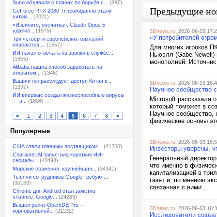
Suno объявила о планах по борьбе с...
(897)
Предыдущие но
GeForce RTX 2080 Ti неожиданно стали
хитом...
(2021)
«Извините, опечатка»: Claude Opus 5
удалил...
(1575)
3Dnews.ru
, 2026-06-03 17:
«У потребителей огро
Три четверти европейских компаний
опасаются,...
(1657)
Для многих игроков ПК
ИИ начал отвечать на звонки в службе...
Ньюэлл (Gabe Newell)
(1855)
монополией. Источник 
Alibaba нашла способ заработать на
открытом...
(1346)
Вашингтон расследует доступ Китая к...
3Dnews.ru
, 2026-06-03 16:
(1397)
Научное сообщество ск
ИИ впервые создал жизнеспособные вирусы
Microsoft рассказала 
— в...
(1804)
который поможет в соз
Научное сообщество, о
<
1
2
3
4
5
6
7
8
>
физические основы это
Популярные
3Dnews.ru
, 2026-06-03 16:
США стали главным поставщиком...
(41260)
Инвесторы уверены, ч
Character.AI запустила короткие ИИ-
Генеральный директор
сериалы...
(40498)
что именно в физичес
Морские сражения, крупнейшая...
(34341)
капитализацией в три
Тысячи сотрудников Google требуют...
газет и, по мнению эк
(30163)
связанная с ними...
Chrome для Android стал заметно
плавнее: Google...
(24283)
Вышел релиз OpenIDE Pro —
3Dnews.ru
, 2026-06-03 16:
корпоративной...
(21232)
Исследователи создал