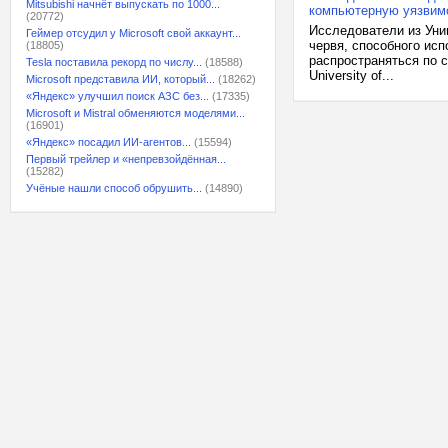
Mitsubishi начнёт выпускать по 1000...
компьютерную уязвим
(20772)
Исследователи из Уни
Геймер отсудил у Microsoft свой аккаунт...
червя, способного ис
(18805)
распространяться по с
Tesla поставила рекорд по числу...
(18588)
University of...
Microsoft представила ИИ, который...
(18262)
«Яндекс» улучшил поиск АЗС без...
(17335)
Microsoft и Mistral обменяются моделями...
(16901)
«Яндекс» посадил ИИ-агентов...
(15594)
Первый трейлер и «непревзойдённая...
(15282)
Учёные нашли способ обрушить...
(14890)