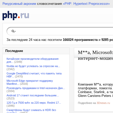
Рекурсивный акроним
словосочетания
«PHP: Hypertext Preprocessor»
За последние 24 часа нас посетили
166024 программиста
и
9285 р
Последние
M**a, Microsof
интернет-моше
Китайские производители оборудования
для...
(2349)
Nvidia не будет успевать за спросом на...
(2342)
Google DeepMind считает, что память типа
HBF...
(2470)
Microsoft Edge прекратит поддержку
Manifest...
(2016)
Компания M**a, котор
платформах, помогла 
Руководить продажами в Intel назначен Дин...
(1934)
Coinbase, Starlink, а
Android 17 станет последним большим...
Glenn Carstens-Peters 
(2523)
120 Гц и 7500 мАч за 220 евро. Redmi 17...
Подробнее на
3Dnews.ru
(1846)
Смартфоны будут снимать в HDR без