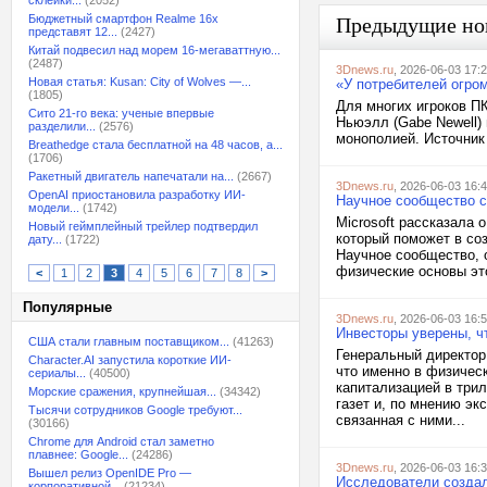
склейки...
(2052)
Бюджетный смартфон Realme 16x
Предыдущие но
представят 12...
(2427)
Китай подвесил над морем 16-мегаваттную...
(2487)
3Dnews.ru
, 2026-06-03 17:
Новая статья: Kusan: City of Wolves —...
«У потребителей огро
(1805)
Для многих игроков ПК
Сито 21-го века: ученые впервые
Ньюэлл (Gabe Newell)
разделили...
(2576)
монополией. Источник 
Breathedge стала бесплатной на 48 часов, а...
(1706)
Ракетный двигатель напечатали на...
(2667)
3Dnews.ru
, 2026-06-03 16:
OpenAI приостановила разработку ИИ-
Научное сообщество ск
модели...
(1742)
Microsoft рассказала 
Новый геймплейный трейлер подтвердил
который поможет в соз
дату...
(1722)
Научное сообщество, о
физические основы это
<
1
2
3
4
5
6
7
8
>
Популярные
3Dnews.ru
, 2026-06-03 16:
Инвесторы уверены, ч
США стали главным поставщиком...
(41263)
Генеральный директор
Character.AI запустила короткие ИИ-
что именно в физичес
сериалы...
(40500)
капитализацией в три
Морские сражения, крупнейшая...
(34342)
газет и, по мнению эк
Тысячи сотрудников Google требуют...
связанная с ними...
(30166)
Chrome для Android стал заметно
плавнее: Google...
(24286)
3Dnews.ru
, 2026-06-03 16:
Вышел релиз OpenIDE Pro —
Исследователи создал
корпоративной...
(21234)