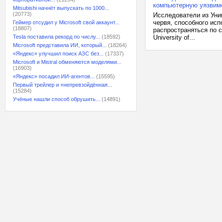
компьютерную уязвим
Mitsubishi начнёт выпускать по 1000...
(20773)
Исследователи из Уни
червя, способного ис
Геймер отсудил у Microsoft свой аккаунт...
(18807)
распространяться по с
Tesla поставила рекорд по числу...
(18592)
University of...
Microsoft представила ИИ, который...
(18264)
«Яндекс» улучшил поиск АЗС без...
(17337)
Microsoft и Mistral обменяются моделями...
(16903)
«Яндекс» посадил ИИ-агентов...
(15595)
Первый трейлер и «непревзойдённая...
(15284)
Учёные нашли способ обрушить...
(14891)