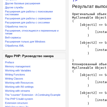
?>
Другие базовые расширения
Результат выпо
Другие службы
Расширения для работы с поисковыми
Оригинальный объект
системами
MyCloneable Object

Расширения для работы с серверами
(

Расширения для работы с сессиями
    [object1] => S
Обработка текста
        (

Расширения, относящиеся к переменным и
            [insta
типам
        )

Веб-сервисы
Расширения только для Windows
    [object2] => S
Обработка XML
        (

            [insta
        )

Ядро PHP: Руководство хакера
)

Preface
Клонированный объек
Memory management
MyCloneable Object

Working with Variables
(

Writing Functions
    [object1] => S
        (

Writing Classes
            [insta
Working with Resources
        )

Working with INI settings
Working with streams
    [object2] => S
The "counter" Extension - A Continuing Example
        (

The PHP 5 build system
            [insta
Extension structure
        )
