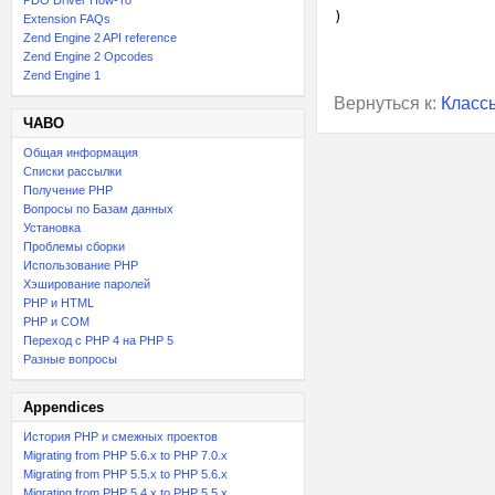
PDO Driver How-To
Extension FAQs
Zend Engine 2 API reference
Zend Engine 2 Opcodes
Zend Engine 1
Вернуться к:
Класс
ЧАВО
Общая информация
Списки рассылки
Получение PHP
Вопросы по Базам данных
Установка
Проблемы сборки
Использование PHP
Хэширование паролей
PHP и HTML
PHP и COM
Переход с PHP 4 на PHP 5
Разные вопросы
Appendices
История PHP и смежных проектов
Migrating from PHP 5.6.x to PHP 7.0.x
Migrating from PHP 5.5.x to PHP 5.6.x
Migrating from PHP 5.4.x to PHP 5.5.x