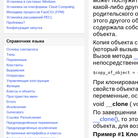
может послужит
Установка в системах Windows
какой-либо друг
Установка на платформах Cloud Computing
Менеджер процессов FastCGI (FPM)
родительского 
Установка расширений PECL
этого другого о
Проблемы?
содержала собс
Конфигурация запуска
объекта.
Справочник языка
Копия объекта 
(который вызыв
Основы синтаксиса
Типы
Вызов метода
_
Переменные
непосредственн
Константы
Выражения
Операторы
Управляющие конструкции
При клонирован
Функции
свойств объект
Классы и объекты
переменные, ос
Пространства имен
Errors
void
__clone
(
v
Исключения
По завершении 
Generators
Ссылки. Разъяснения
__clone()
, то эт
Предопределённые переменные
объекта, для в
Предопределённые исключения
Пример #1 Кло
Встроенные интерфейсы и классы