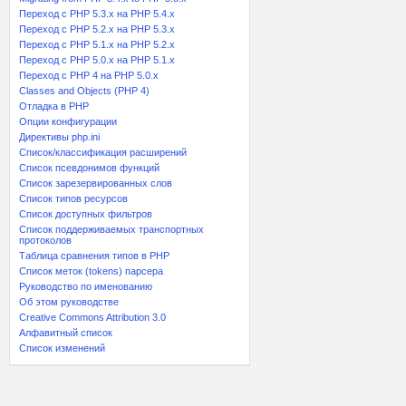
Переход с PHP 5.3.x на PHP 5.4.x
Переход c PHP 5.2.x на PHP 5.3.x
Переход с PHP 5.1.x на PHP 5.2.x
Переход с PHP 5.0.x на PHP 5.1.x
Переход с PHP 4 на PHP 5.0.x
Classes and Objects (PHP 4)
Отладка в PHP
Опции конфигурации
Директивы php.ini
Список/классификация расширений
Список псевдонимов функций
Список зарезервированных слов
Список типов ресурсов
Список доступных фильтров
Список поддерживаемых транспортных
протоколов
Таблица сравнения типов в PHP
Список меток (tokens) парсера
Руководство по именованию
Об этом руководстве
Creative Commons Attribution 3.0
Алфавитный список
Список изменений