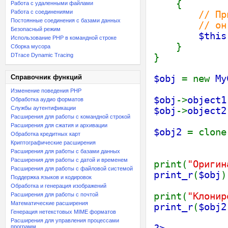
{
Работа с удаленными файлами
Работа с соединениями
// Пр
Постоянные соединения с базами данных
// он будет
Безопасный режим
$this
Использование PHP в командной строке
}
Сборка мусора
DTrace Dynamic Tracing
}
Справочник функций
$obj
= new
My
Изменение поведения PHP
$obj
->
object
Обработка аудио форматов
Службы аутентификации
$obj
->
object
Расширения для работы с командной строкой
Расширения для сжатия и архивации
$obj2
= clon
Обработка кредитных карт
Криптографические расширения
Расширения для работы с базами данных
Расширения для работы с датой и временем
print(
"Оригин
Расширения для работы с файловой системой
print_r
(
$obj
)
Поддержка языков и кодировок
Обработка и генерация изображений
print(
"Клонир
Расширения для работы с почтой
Математические расширения
print_r
(
$obj2
Генерация нетекстовых MIME форматов
Расширения для управления процессами
программ