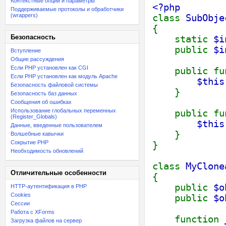
Контекстные опции и параметры
<?php
Поддерживаемые протоколы и обработчики
(wrappers)
class
SubObje
{
Безопасность
static
$i
public
$i
Вступление
Общие рассуждения
Если PHP установлен как CGI
public fu
Если PHP установлен как модуль Apache
$this
Безопасность файловой системы
}
Безопасность баз данных
Сообщения об ошибках
Использование глобальных переменных
public fu
(Register_Globals)
$this
Данные, введенные пользователем
}
Волшебные кавычки
Сокрытие PHP
}
Необходимость обновлений
class
MyClone
Отличительные особенности
{
public
$o
HTTP-аутентификация в PHP
Cookies
public
$o
Сессии
Работа с XForms
function
Загрузка файлов на сервер