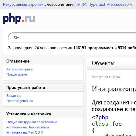
Рекурсивный акроним
словосочетания
«PHP: Hypertext Preprocessor»
За последние 24 часа нас посетил
146151 программист
и
9314 роб
Оглавление
Объекты
Авторские права
Предисловие
Вернуться к:
Типы
Инициализаци
Приступая к работе
Введение
Простой учебник
Для создания н
создающее в пе
Установка и настройка
<?php
Общие инструкции по установке
class
foo
Установка на Unix системы
{
Установка на Mac OS X