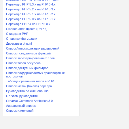
Переход с PHP 5.3.x на PHP 5.4.x
Переход c PHP 5.2.x на PHP 5.3.x
Переход с PHP 5.1.x на PHP 5.2.x
Переход с PHP 5.0.x на PHP 5.1.x
Переход с PHP 4 на PHP 5.0.x
Classes and Objects (PHP 4)
Отладка в PHP
Опции конфигурации
Директивы php.ini
Список/классификация расширений
Список псевдонимов функций
Список зарезервированных слов
Список типов ресурсов
Список доступных фильтров
Список поддерживаемых транспортных
протоколов
Таблица сравнения типов в PHP
Список меток (tokens) парсера
Руководство по именованию
Об этом руководстве
Creative Commons Attribution 3.0
Алфавитный список
Список изменений