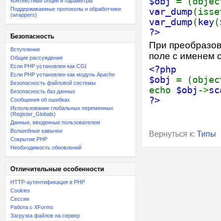
$obj
= (objec
Контекстные опции и параметры
Поддерживаемые протоколы и обработчики
var_dump
(isse
(wrappers)
var_dump
(
key
(
?>
Безопасность
При преобразов
Вступление
поле с именем 
Общие рассуждения
Если PHP установлен как CGI
<?php
Если PHP установлен как модуль Apache
$obj
= (obje
Безопасность файловой системы
echo
$obj
->
sc
Безопасность баз данных
?>
Сообщения об ошибках
Использование глобальных переменных
(Register_Globals)
Данные, введенные пользователем
Волшебные кавычки
Вернуться к:
Типы
Сокрытие PHP
Необходимость обновлений
Отличительные особенности
HTTP-аутентификация в PHP
Cookies
Сессии
Работа с XForms
Загрузка файлов на сервер