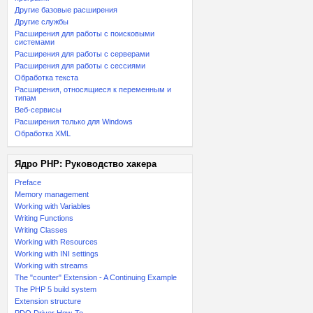
Другие базовые расширения
Другие службы
Расширения для работы с поисковыми
системами
Расширения для работы с серверами
Расширения для работы с сессиями
Обработка текста
Расширения, относящиеся к переменным и
типам
Веб-сервисы
Расширения только для Windows
Обработка XML
Ядро PHP: Руководство хакера
Preface
Memory management
Working with Variables
Writing Functions
Writing Classes
Working with Resources
Working with INI settings
Working with streams
The "counter" Extension - A Continuing Example
The PHP 5 build system
Extension structure