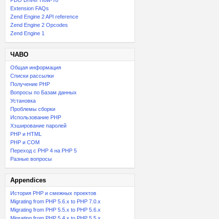
PDO Driver How-To
Extension FAQs
Zend Engine 2 API reference
Zend Engine 2 Opcodes
Zend Engine 1
ЧАВО
Общая информация
Списки рассылки
Получение PHP
Вопросы по Базам данных
Установка
Проблемы сборки
Использование PHP
Хэширование паролей
PHP и HTML
PHP и COM
Переход с PHP 4 на PHP 5
Разные вопросы
Appendices
История PHP и смежных проектов
Migrating from PHP 5.6.x to PHP 7.0.x
Migrating from PHP 5.5.x to PHP 5.6.x
Migrating from PHP 5.4.x to PHP 5.5.x