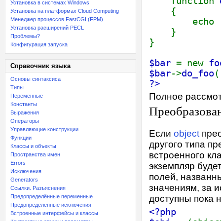
function
Установка в системах Windows
{
Установка на платформах Cloud Computing
Менеджер процессов FastCGI (FPM)
echo
Установка расширений PECL
}
Проблемы?
}
Конфигурация запуска
$bar
= new
fo
Справочник языка
$bar
->
do_foo
(
Основы синтаксиса
?>
Типы
Полное рассмот
Переменные
Константы
Преобразован
Выражения
Операторы
Управляющие конструкции
Если
object
прео
Функции
другого типа п
Классы и объекты
встроенного кл
Пространства имен
Errors
экземпляр буде
Исключения
полей, названн
Generators
значениям, за 
Ссылки. Разъяснения
Предопределённые переменные
доступны пока н
Предопределённые исключения
<?php
Встроенные интерфейсы и классы