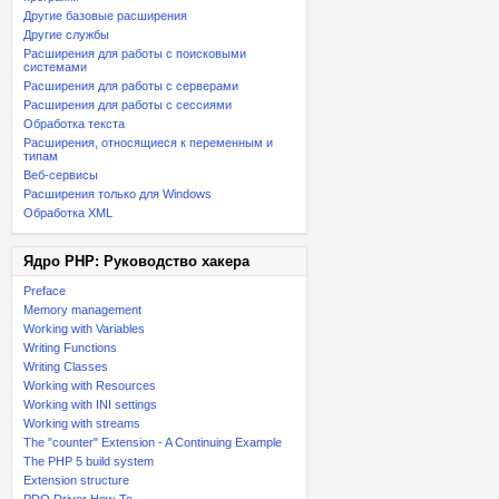
Другие базовые расширения
Другие службы
Расширения для работы с поисковыми
системами
Расширения для работы с серверами
Расширения для работы с сессиями
Обработка текста
Расширения, относящиеся к переменным и
типам
Веб-сервисы
Расширения только для Windows
Обработка XML
Ядро PHP: Руководство хакера
Preface
Memory management
Working with Variables
Writing Functions
Writing Classes
Working with Resources
Working with INI settings
Working with streams
The "counter" Extension - A Continuing Example
The PHP 5 build system
Extension structure