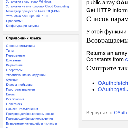
public
array
OAu
Установка в системах Windows
Установка на платформах Cloud Computing
Get HTTP informa
Менеджер процессов FastCGI (FPM)
Установка расширений PECL
Список пара
Проблемы?
Конфигурация запуска
У этой функции
Справочник языка
Возвращаемы
Основы синтаксиса
Типы
Returns an array 
Переменные
Constants from
c
Константы
Выражения
Смотрите та
Операторы
Управляющие конструкции
Функции
OAuth::fetch
Классы и объекты
OAuth::getL
Пространства имен
Errors
Исключения
Generators
Ссылки. Разъяснения
Вернуться к:
OAuth
Предопределённые переменные
Предопределённые исключения
Встроенные интерфейсы и классы