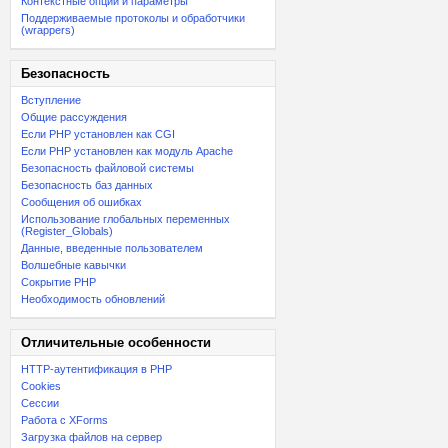
Контекстные опции и параметры
Поддерживаемые протоколы и обработчики
(wrappers)
Безопасность
Вступление
Общие рассуждения
Если PHP установлен как CGI
Если PHP установлен как модуль Apache
Безопасность файловой системы
Безопасность баз данных
Сообщения об ошибках
Использование глобальных переменных
(Register_Globals)
Данные, введенные пользователем
Волшебные кавычки
Сокрытие PHP
Необходимость обновлений
Отличительные особенности
HTTP-аутентификация в PHP
Cookies
Сессии
Работа с XForms
Загрузка файлов на сервер