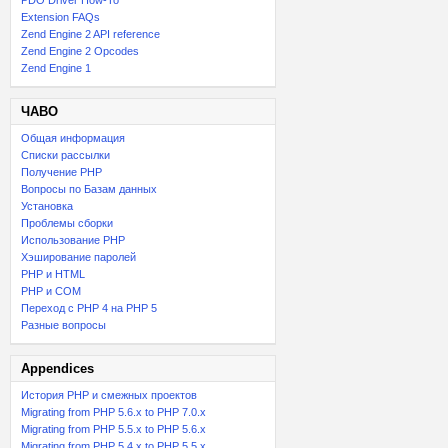
PDO Driver How-To
Extension FAQs
Zend Engine 2 API reference
Zend Engine 2 Opcodes
Zend Engine 1
ЧАВО
Общая информация
Списки рассылки
Получение PHP
Вопросы по Базам данных
Установка
Проблемы сборки
Использование PHP
Хэширование паролей
PHP и HTML
PHP и COM
Переход с PHP 4 на PHP 5
Разные вопросы
Appendices
История PHP и смежных проектов
Migrating from PHP 5.6.x to PHP 7.0.x
Migrating from PHP 5.5.x to PHP 5.6.x
Migrating from PHP 5.4.x to PHP 5.5.x