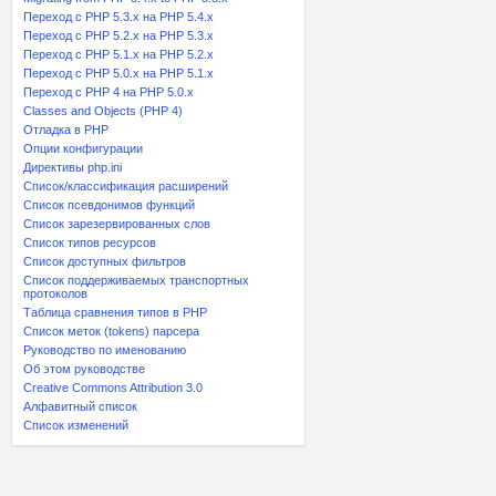
Переход с PHP 5.3.x на PHP 5.4.x
Переход c PHP 5.2.x на PHP 5.3.x
Переход с PHP 5.1.x на PHP 5.2.x
Переход с PHP 5.0.x на PHP 5.1.x
Переход с PHP 4 на PHP 5.0.x
Classes and Objects (PHP 4)
Отладка в PHP
Опции конфигурации
Директивы php.ini
Список/классификация расширений
Список псевдонимов функций
Список зарезервированных слов
Список типов ресурсов
Список доступных фильтров
Список поддерживаемых транспортных
протоколов
Таблица сравнения типов в PHP
Список меток (tokens) парсера
Руководство по именованию
Об этом руководстве
Creative Commons Attribution 3.0
Алфавитный список
Список изменений