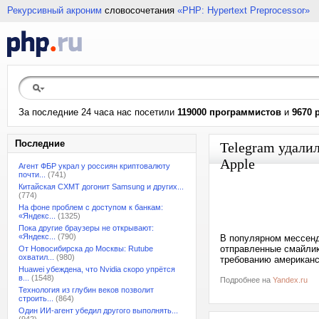
Рекурсивный акроним
словосочетания
«PHP: Hypertext Preprocessor»
За последние 24 часа нас посетили
119000 программистов
и
9670 
Последние
Telegram удали
Apple
Агент ФБР украл у россиян криптовалюту
почти...
(741)
Китайская CXMT догонит Samsung и других...
(774)
На фоне проблем с доступом к банкам:
«Яндекс...
(1325)
Пока другие браузеры не открывают:
«Яндекс...
(790)
В популярном мессенд
отправленные смайлик
От Новосибирска до Москвы: Rutube
охватил...
(980)
требованию американс
Huawei убеждена, что Nvidia скоро упрётся
в...
(1548)
Подробнее на
Yandex.ru
Технология из глубин веков позволит
строить...
(864)
Один ИИ-агент убедил другого выполнять...