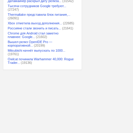
Датамайнер раскрыл дату релиза...
(31542)
Тысячи сотрудников Google требуют...
(27247)
Thermaltake представила блок питания,...
(26091)
Xbox отметила выход дополнения...
(22685)
Россияне стали звонить и писать...
(21641)
Chrome для Android стал заметно
плавнее: Google...
(21602)
Вышел релиз OpenIDE Pro —
корпоративной...
(20199)
Mitsubishi начнёт выпускать по 1000...
(19761)
Owlcat починила Warhammer 40,000: Rogue
Trader...
(19136)