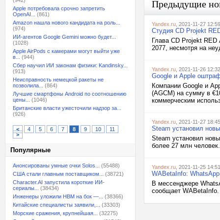
(942)
Предыдущие но
Apple потребовала срочно запретить
OpenAI...
(861)
Amazon нашла нового кандидата на роль...
Yandex.ru
, 2021-11-27 12:5
(974)
Студия CD Projekt RE
ИИ-агентов Google Gemini можно будет...
Глава CD Projekt RED
(1028)
2077, несмотря на неу
Apple AirPods с камерами могут выйти уже
в...
(944)
Сбер научил ИИ законам физики: Kandinsky...
Yandex.ru
, 2021-11-26 12:3
(913)
Google и Apple оштра
Неисправность немецкой ракеты не
Компании Google и Ap
позволила...
(864)
(AGCM) на сумму в €1
Лучшие смартфоны Android по соотношению
цены...
(1046)
коммерческим использ
Британские власти ужесточили надзор за...
(926)
Yandex.ru
, 2021-11-27 18:4
Steam установил новы
<
4
5
6
7
8
9
10
11
>
Steam установил новы
более 27 млн человек.
Популярные
Анонсированы умные очки Solos...
(55488)
Yandex.ru
, 2021-11-25 14:5
WABetaInfo: WhatsApp
США стали главным поставщиком...
(38721)
Character.AI запустила короткие ИИ-
В мессенджере Whats
сериалы...
(38434)
сообщает WABetaInfo.
Инженеры уложили HBM на бок —...
(38366)
Китайские специалисты заявили,...
(33303)
Морские сражения, крупнейшая...
(32275)