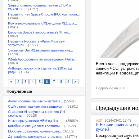
(2040)
Samsung анонсировала память zHBM и
zNAND-O,...
(1297)
Первый отчёт SpaceX после IPO: компания...
(1944)
Kioxia анонсировала CXL-модули XL1 для...
(1841)
Выручка SpaceX выросла на 92 %, но...
(1862)
Первый в России: в «Кион Музыке»
запустили...
(1777)
Эксперты Unit 42 выявили критические...
(1270)
WhatsApp добавил тег оповещения @all и...
(1063)
Всего часы поддержив
записи ЧСС, устройст
Anthropic заключила сделку на $10 млрд
ради...
(1174)
навигации и водозащи
<
2
3
4
5
6
7
8
9
>
Подробнее на
iXBT
Популярные
Анонсированы умные очки Solos...
(55891)
Предыдущие но
США стали главным поставщиком...
(39201)
Character.AI запустила короткие ИИ-
сериалы...
(38818)
iXBT
, 2024-03-01 17:49
Инженеры уложили HBM на бок —...
(38669)
В России привезли во
Китайские специалисты заявили,...
(33522)
рублей
Морские сражения, крупнейшая...
(32659)
Беспроводная акустика
Датамайнер раскрыл дату релиза...
(31774)