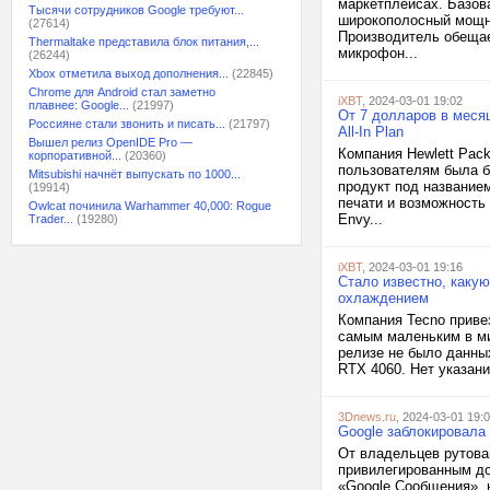
маркетплейсах. Базов
Тысячи сотрудников Google требуют...
широкополосный мощно
(27614)
Производитель обещае
Thermaltake представила блок питания,...
микрофон...
(26244)
Xbox отметила выход дополнения...
(22845)
Chrome для Android стал заметно
iXBT
, 2024-03-01 19:02
плавнее: Google...
(21997)
От 7 долларов в меся
Россияне стали звонить и писать...
(21797)
All-In Plan
Вышел релиз OpenIDE Pro —
Компания Hewlett Pack
корпоративной...
(20360)
пользователям была б
Mitsubishi начнёт выпускать по 1000...
продукт под названием 
(19914)
печати и возможность 
Owlcat починила Warhammer 40,000: Rogue
Envy...
Trader...
(19280)
iXBT
, 2024-03-01 19:16
Стало известно, каку
охлаждением
Компания Tecno приве
самым маленьким в ми
релизе не было данных
RTX 4060. Нет указани
3Dnews.ru
, 2024-03-01 19:
Google заблокировала
От владельцев рутова
привилегированным до
«Google Сообщения», 