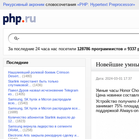
Рекурсивный акроним
словосочетания
«PHP: Hypertext Preprocessor»
За последние 24 часа нас посетили
128786 программистов
и
9337 
Последние
Новейшие умные
Нашумевший ролевой боевик Crimson
Desert...
(1480)
Дата: 2024-03-01 17:37
Starlink перестанет быть только
спутниковой:...
(1436)
Умные часы Honor Cho
Павел Дуров назвал исчезновение Telegram
из...
(1405)
Цена новинки составля
Samsung, SK hynix и Micron распродали
Устройство получило 
всю...
(1540)
занимает 75% площади
Samsung, SK hynix и Micron распродали все...
поддержкой Always-on 
(1688)
Количество абонентов Starlink выросло до
12...
(1823)
Samsung вернула лидерство в сегменте
DRAM,...
(1258)
Electronic Arts закрыла рекордную сделку и...