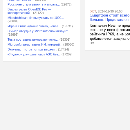
Россияне стали звонить и писать...
(22672)
Вышел релиз OpenIDE Pro —
iXBT
, 2024-11-30 20:53
корпоративной...
(21122)
Смартфон стоит всего 
Mitsubishi начнёт выпускать по 1000...
больше. Представлен 
(20684)
Компания Realme пред
Игра в стиле «Джона Уика», новая...
(19531)
есть не у всех флагм
Геймер отсудил у Microsoft свой аккаунт...
рейтинга IP69, а не б
(18693)
добавляется защита о
Tesla поставила рекорд по числу...
(18301)
не...
Microsoft представила ИИ, который...
(18030)
Энтузиаст потратил три тысячи...
(17424)
«Яндекс» улучшил поиск АЗС без...
(17209)