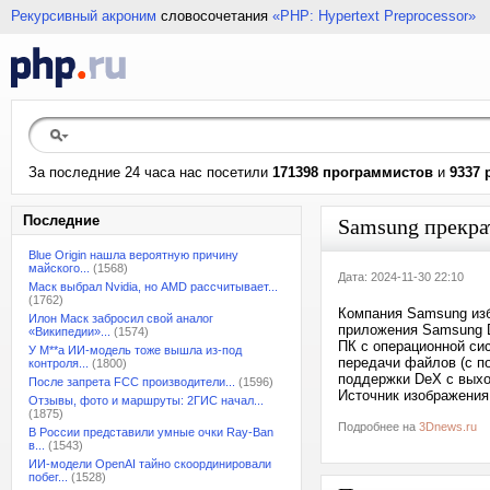
Рекурсивный акроним
словосочетания
«PHP: Hypertext Preprocessor»
За последние 24 часа нас посетили
171398 программистов
и
9337 
Последние
Samsung прекра
Blue Origin нашла вероятную причину
майского...
(1568)
Дата: 2024-11-30 22:10
Маск выбрал Nvidia, но AMD рассчитывает...
(1762)
Компания Samsung изб
Илон Маск забросил свой аналог
приложения Samsung D
«Википедии»...
(1574)
ПК с операционной си
У M**a ИИ-модель тоже вышла из-под
передачи файлов (с 
контроля...
(1800)
поддержки DeX с выход
После запрета FCC производители...
(1596)
Источник изображения
Отзывы, фото и маршруты: 2ГИС начал...
(1875)
Подробнее на
3Dnews.ru
В России представили умные очки Ray-Ban
в...
(1543)
ИИ-модели OpenAI тайно скоординировали
побег...
(1528)