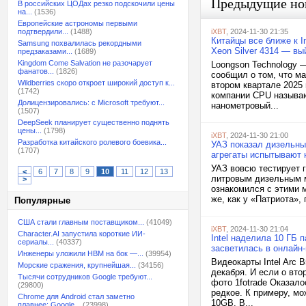
Предыдущие но
В российских ЦОДах резко подскочили цены
на...
(1536)
Европейские астрономы первыми
подтвердили...
(1488)
iXBT
, 2024-11-30 21:35
Китайцы все ближе к I
Samsung похвалилась рекордными
Xeon Silver 4314 — вы
предзаказами...
(1689)
Kingdom Come Salvation не разочарует
Loongson Technology 
фанатов...
(1826)
сообщил о том, что м
Wildberries скоро откроет широкий доступ к...
втором квартале 2025
(1742)
компании CPU называют
Долицензировались: с Microsoft требуют...
нанометровый...
(1507)
DeepSeek планирует существенно поднять
цены...
(1798)
iXBT
, 2024-11-30 21:00
Разработка китайского ролевого боевика...
УАЗ показал дизельны
(1707)
агрегаты испытывают
УАЗ вовсю тестирует 
<
6
7
8
9
10
11
12
13
литровым дизельным м
>
ознакомился с этими 
же, как у «Патриота»,
Популярные
США стали главным поставщиком...
(41049)
iXBT
, 2024-11-30 21:04
Character.AI запустила короткие ИИ-
Intel наделила 10 ГБ
сериалы...
(40337)
засветилась в онлайн
Инженеры уложили HBM на бок —...
(39954)
Видеокарты Intel Arc 
Морские сражения, крупнейшая...
(34156)
декабря. И если о вто
Тысячи сотрудников Google требуют...
фото 1fotrade Оказало
(29800)
редкое. К примеру, м
Chrome для Android стал заметно
10GB. В...
плавнее: Google...
(23998)