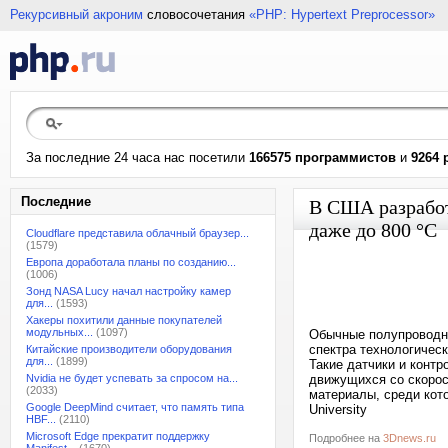
Рекурсивный акроним
словосочетания
«PHP: Hypertext Preprocessor»
За последние 24 часа нас посетили
166575 программистов
и
9264 
Последние
В США разработ
даже до 800 °C
Cloudflare представила облачный браузер...
(1579)
Европа доработала планы по созданию...
(1006)
Зонд NASA Lucy начал настройку камер
для...
(1593)
Хакеры похитили данные покупателей
модульных...
(1097)
Обычные полупроводни
спектра технологичес
Китайские производители оборудования
для...
(1899)
Такие датчики и конт
Nvidia не будет успевать за спросом на...
движущихся со скорос
(2033)
материалы, среди кото
Google DeepMind считает, что память типа
University
HBF...
(2110)
Microsoft Edge прекратит поддержку
Подробнее на
3Dnews.ru