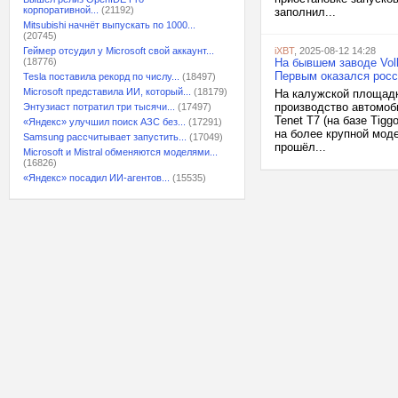
корпоративной...
(21192)
заполнил...
Mitsubishi начнёт выпускать по 1000...
(20745)
Геймер отсудил у Microsoft свой аккаунт...
iXBT
, 2025-08-12 14:28
(18776)
На бывшем заводе Vol
Первым оказался росси
Tesla поставила рекорд по числу...
(18497)
Microsoft представила ИИ, который...
(18179)
На калужской площадк
производство автомоб
Энтузиаст потратил три тысячи...
(17497)
Tenet T7 (на базе Tig
«Яндекс» улучшил поиск АЗС без...
(17291)
на более крупной мод
Samsung рассчитывает запустить...
(17049)
прошёл...
Microsoft и Mistral обменяются моделями...
(16826)
«Яндекс» посадил ИИ-агентов...
(15535)