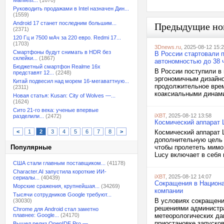
Manifest...
(1670)
Руководить продажами в Intel назначен Дин...
(1559)
Android 17 станет последним большим...
Предыдущие но
(2371)
120 Гц и 7500 мАч за 220 евро. Redmi 17...
(1703)
3Dnews.ru
, 2025-08-12 15:
Смартфоны будут снимать в HDR без
В России стартовали 
склейки...
(1867)
автономностью до 38 
Бюджетный смартфон Realme 16x
В России поступили в
представят 12...
(2248)
эргономичным дизайно
Китай подвесил над морем 16-мегаваттную...
продолжительное врем
(2311)
коаксиальными динами
Новая статья: Kusan: City of Wolves —...
(1624)
Сито 21-го века: ученые впервые
iXBT
, 2025-08-12 13:58
разделили...
(2472)
Космический аппарат 
<
1
2
3
4
5
6
7
8
>
Космический аппарат 
дополнительную цель 
Популярные
чтобы пролететь мимо
Lucy включает в себя 
США стали главным поставщиком...
(41178)
Character.AI запустила короткие ИИ-
iXBT
, 2025-08-12 14:07
сериалы...
(40439)
Сокращения в Национа
Морские сражения, крупнейшая...
(34269)
компании
Тысячи сотрудников Google требуют...
В условиях сокращени
(30030)
решениями администра
Chrome для Android стал заметно
плавнее: Google...
(24170)
метеорологических дан
приостановке запуско
Вышел релиз OpenIDE Pro —