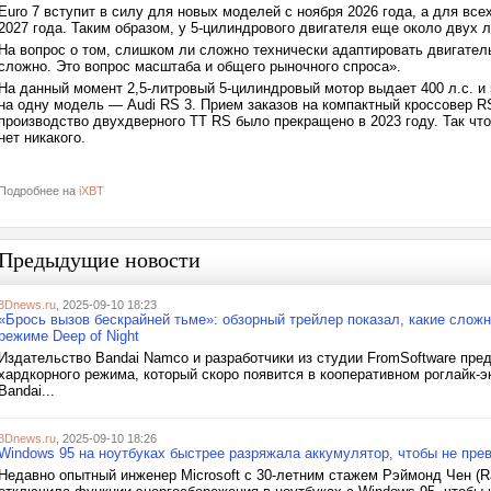
Euro 7 вступит в силу для новых моделей с ноября 2026 года, а для вс
2027 года. Таким образом, у 5-цилиндрового двигателя еще около двух л
На вопрос о том, слишком ли сложно технически адаптировать двигатель
сложно. Это вопрос масштаба и общего рыночного спроса».
На данный момент 2,5-литровый 5-цилиндровый мотор выдает 400 л.с. и
на одну модель — Audi RS 3. Прием заказов на компактный кроссовер R
производство двухдверного TT RS было прекращено в 2023 году. Так чт
нет никакого.
Подробнее на
iXBT
Предыдущие новости
3Dnews.ru
, 2025-09-10 18:23
«Брось вызов бескрайней тьме»: обзорный трейлер показал, какие сложно
режиме Deep of Night
Издательство Bandai Namco и разработчики из студии FromSoftware пре
хардкорного режима, который скоро появится в кооперативном роглайк-эк
Bandai...
3Dnews.ru
, 2025-09-10 18:26
Windows 95 на ноутбуках быстрее разряжала аккумулятор, чтобы не прев
Недавно опытный инженер Microsoft c 30-летним стажем Рэймонд Чен (Ra