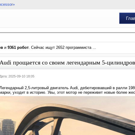
ocessor»
Гла
ов
и
9361 робот
. Сейчас ищут 2652 программиста ...
Audi прощается со своим легендарным 5-цилиндро
Дата: 2025-09-10 18:05
Легендарный 2,5-литровый двигатель Audi, дебютировавший в ралли 19
марки, уходит в историю. Увы, этот мотор не переживет новые более же