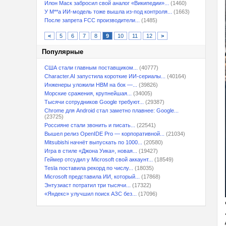
Илон Маск забросил свой аналог «Википедии»...
(1460)
У M**a ИИ-модель тоже вышла из-под контроля...
(1663)
После запрета FCC производители...
(1485)
<
5
6
7
8
9
10
11
12
>
Популярные
США стали главным поставщиком...
(40777)
Character.AI запустила короткие ИИ-сериалы...
(40164)
Инженеры уложили HBM на бок —...
(39826)
Морские сражения, крупнейшая...
(34005)
Тысячи сотрудников Google требуют...
(29387)
Chrome для Android стал заметно плавнее: Google...
(23725)
Россияне стали звонить и писать...
(22541)
Вышел релиз OpenIDE Pro — корпоративной...
(21034)
Mitsubishi начнёт выпускать по 1000...
(20580)
Игра в стиле «Джона Уика», новая...
(19427)
Геймер отсудил у Microsoft свой аккаунт...
(18549)
Tesla поставила рекорд по числу...
(18035)
Microsoft представила ИИ, который...
(17868)
Энтузиаст потратил три тысячи...
(17322)
«Яндекс» улучшил поиск АЗС без...
(17096)