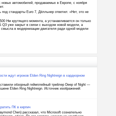
ех новых автомобилей, продаваемых в Европе, с ноября
ет.
 под стандарты Euro 7, Дёлльнер ответил: «Нет, это не
 500 Нм крутящего момента, а устанавливается он только
S Q3 уже закрыт в связи с выходом новой модели, а
о смысла в модернизации двигателя ради одной модели
сти ждут игроков Elden Ring Nightreign в хардкорном
дставили обзорный геймплейный трейлер Deep of Night —
шене Elden Ring Nightreign. Источник изображений:
ратить ПК в кирпич
ymond Chen) рассказал, что Microsoft сознательно