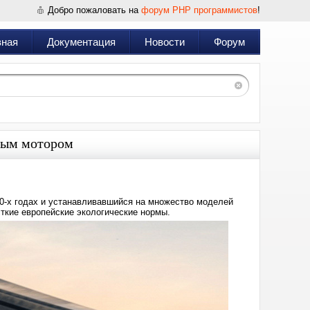
Добро пожаловать на
форум PHP программистов
!
вная
Документация
Новости
Форум
вым мотором
80-х годах и устанавливавшийся на множество моделей
сткие европейские экологические нормы.