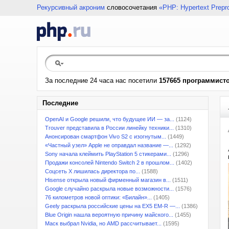
Рекурсивный акроним
словосочетания
«PHP: Hypertext Prepr
За последние 24 часа нас посетили
157665 программист
Последние
OpenAI и Google решили, что будущее ИИ — за...
(1124)
Trouver представила в России линейку техники...
(1310)
Анонсирован смартфон Vivo S2 с изогнутым...
(1449)
«Частный узел» Apple не оправдал название —...
(1292)
Sony начала клеймить PlayStation 5 стикерами...
(1296)
Продажи консолей Nintendo Switch 2 в прошлом...
(1402)
Соцсеть X лишилась директора по...
(1588)
Hisense открыла новый фирменный магазин в...
(1511)
Google случайно раскрыла новые возможности...
(1576)
76 километров новой оптики: «Билайн»...
(1405)
Geely раскрыла российские цены на EX5 EM-R —...
(1386)
Blue Origin нашла вероятную причину майского...
(1455)
Маск выбрал Nvidia, но AMD рассчитывает...
(1595)