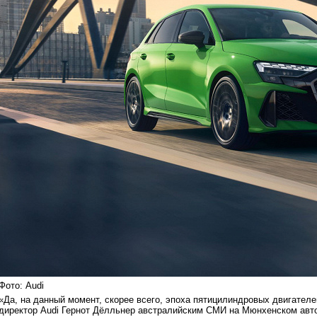
Фото: Audi
«Да, на данный момент, скорее всего, эпоха пятицилиндровых двигателе
директор Audi Гернот Дёлльнер австралийским СМИ на Мюнхенском авт