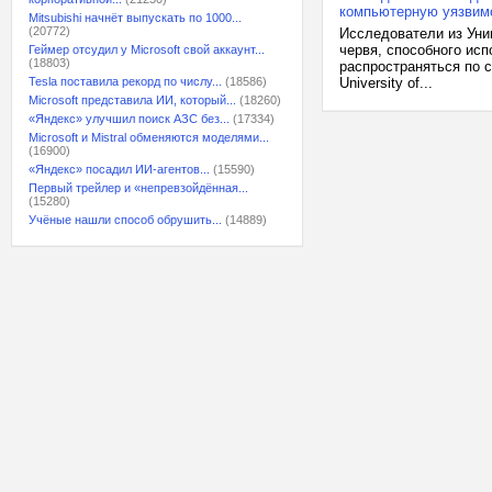
компьютерную уязвим
Mitsubishi начнёт выпускать по 1000...
(20772)
Исследователи из Уни
червя, способного ис
Геймер отсудил у Microsoft свой аккаунт...
(18803)
распространяться по с
Tesla поставила рекорд по числу...
(18586)
University of...
Microsoft представила ИИ, который...
(18260)
«Яндекс» улучшил поиск АЗС без...
(17334)
Microsoft и Mistral обменяются моделями...
(16900)
«Яндекс» посадил ИИ-агентов...
(15590)
Первый трейлер и «непревзойдённая...
(15280)
Учёные нашли способ обрушить...
(14889)