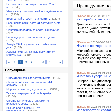
TONTOU...
(1952)
Ретейлеры хотят покупателей из ChatGPT,
Предыдущие но
но...
(1949)
Xiaomi выпустила мощный моющий пылесос
с...
(1386)
3Dnews.ru
, 2026-06-03 17:
Бесплатный ChatGPT становится...
(1327)
«У потребителей огро
Российские банки получат доступ ко всем...
Для многих игроков ПК
(1292)
Ньюэлл (Gabe Newell)
Cloudflare представила облачный браузер...
монополией. Источник 
(2174)
Европа доработала планы по созданию...
(1322)
3Dnews.ru
, 2026-06-03 16:
Зонд NASA Lucy начал настройку камер
Научное сообщество ск
для...
(2135)
Microsoft рассказала 
Хакеры похитили данные покупателей
который поможет в соз
модульных...
(1419)
Научное сообщество, о
физические основы это
<
1
2
3
4
5
6
7
8
>
Популярные
3Dnews.ru
, 2026-06-03 16:
Инвесторы уверены, ч
США стали главным поставщиком...
(41256)
Генеральный директор
Character.AI запустила короткие ИИ-
что именно в физичес
сериалы...
(40497)
капитализацией в три
Морские сражения, крупнейшая...
(34338)
газет и, по мнению эк
Тысячи сотрудников Google требуют...
связанная с ними...
(30160)
Chrome для Android стал заметно
плавнее: Google...
(24282)
3Dnews.ru
, 2026-06-03 16:
Вышел релиз OpenIDE Pro —
Исследователи создал
корпоративной...
(21230)