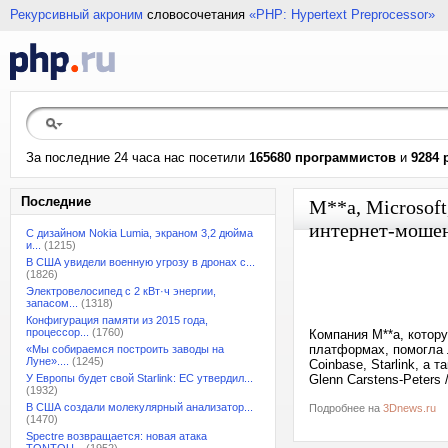
Рекурсивный акроним
словосочетания
«PHP: Hypertext Preprocessor»
За последние 24 часа нас посетили
165680 программистов
и
9284 
Последние
M**a, Microsof
интернет-моше
С дизайном Nokia Lumia, экраном 3,2 дюйма
и...
(1215)
В США увидели военную угрозу в дронах с...
(1826)
Электровелосипед с 2 кВт·ч энергии,
запасом...
(1318)
Конфигурация памяти из 2015 года,
процессор...
(1760)
Компания M**a, котор
платформах, помогла 
«Мы собираемся построить заводы на
Луне»....
(1245)
Coinbase, Starlink, а
У Европы будет свой Starlink: ЕС утвердил...
Glenn Carstens-Peters 
(1932)
В США создали молекулярный анализатор...
Подробнее на
3Dnews.ru
(1470)
Spectre возвращается: новая атака