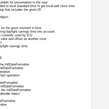
table for presentation to the user
d to local standard time to get local wall clock time
up that includes the given ID
object
for the given moment in time
ing daylight savings time into account
 currently used by ICU
rules and offset as another zone
ct
ylight savings time
g
he IntlDateFormatter
ntlDateFormatter
eration
last operation.
DateFormatter
IntlDateFormatter
 the IntlDateFormatter
alendar object
teFormatter
value