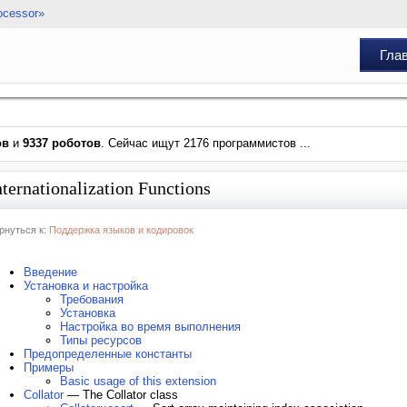
ocessor»
Гла
ов
и
9337 роботов
. Сейчас ищут 2176 программистов ...
nternationalization Functions
рнуться к:
Поддержка языков и кодировок
Введение
Установка и настройка
Требования
Установка
Настройка во время выполнения
Типы ресурсов
Предопределенные константы
Примеры
Basic usage of this extension
Collator
— The Collator class