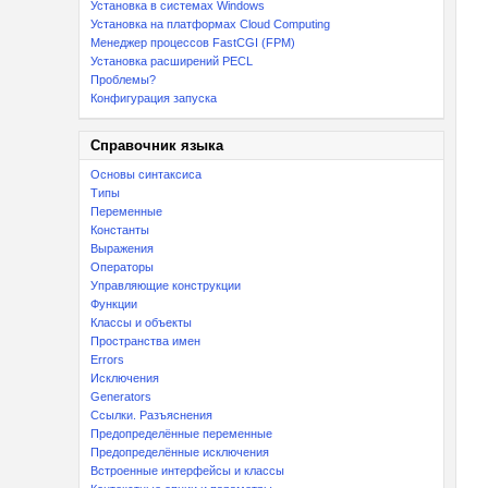
Установка в системах Windows
Установка на платформах Cloud Computing
Менеджер процессов FastCGI (FPM)
Установка расширений PECL
Проблемы?
Конфигурация запуска
Справочник языка
Основы синтаксиса
Типы
Переменные
Константы
Выражения
Операторы
Управляющие конструкции
Функции
Классы и объекты
Пространства имен
Errors
Исключения
Generators
Ссылки. Разъяснения
Предопределённые переменные
Предопределённые исключения
Встроенные интерфейсы и классы