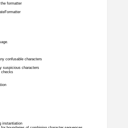
the formatter
DateFormatter
sage.
any confusable characters
y suspicious characters
g checks
tion
 instantiation
 for boundaries of combining character sequences