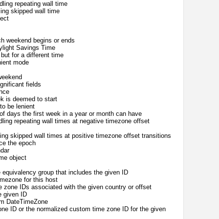
ling repeating wall time
ing skipped wall time
ect
ch weekend begins or ends
ylight Savings Time
ut for a different time
enient mode
 weekend
nificant fields
once
 is deemed to start
to be lenient
 days the first week in a year or month can have
ling repeating wall times at negative timezone offset
ng skipped wall times at positive timezone offset transitions
nce the epoch
ndar
me object
equivalency group that includes the given ID
mezone for this host
zone IDs associated with the given country or offset
e given ID
rom DateTimeZone
e ID or the normalized custom time zone ID for the given