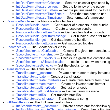
IntlDateFormatter::setCalendar
— Sets the calendar type used by 
IntlDateFormatter::setLenient
— Set the leniency of the parser
IntlDateFormatter::setPattern
— Set the pattern used for the Intl
IntlDateFormatter::setTimeZoneId
— Sets the time zone to use
IntlDateFormatter::setTimeZone
— Sets formatterʼs timezone
ResourceBundle
— The ResourceBundle class
ResourceBundle::count
— Get number of elements in the bundle
ResourceBundle::create
— Create a resource bundle
ResourceBundle::getErrorCode
— Get bundle's last error code.
ResourceBundle::getErrorMessage
— Get bundle's last error mes
ResourceBundle::get
— Get data from the bundle
ResourceBundle::getLocales
— Get supported locales
Spoofchecker
— The Spoofchecker class
Spoofchecker::areConfusable
— Checks if a given text contains 
Spoofchecker::__construct
— Constructor
Spoofchecker::isSuspicious
— Checks if a given text contains an
Spoofchecker::setAllowedLocales
— Locales to use when runnin
Spoofchecker::setChecks
— Set the checks to run
Transliterator
— The Transliterator class
Transliterator::__construct
— Private constructor to deny instantia
Transliterator::create
— Create a transliterator
Transliterator::createFromRules
— Create transliterator from rules
Transliterator::createInverse
— Create an inverse transliterator
Transliterator::getErrorCode
— Get last error code
Transliterator::getErrorMessage
— Get last error message
Transliterator::listIDs
— Get transliterator IDs
Transliterator::transliterate
— Transliterate a string
IntlBreakIterator
— The IntlBreakIterator class
IntlBreakIterator::__construct
— Private constructor for disallowing
IntlBreakIterator::createCharacterInstance
— Create break iterator