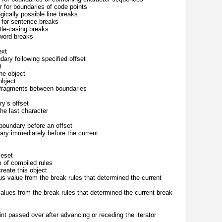
 for boundaries of code points
gically possible line breaks
 for sentence breaks
itle-casing breaks
 word breaks
ext
dary following specified offset
t
he object
object
g fragments between boundaries
yʼs offset
he last character
 boundary before an offset
dary immediately before the current
leset
 of compiled rules
reate this object
s value from the break rules that determined the current
lues from the break rules that determined the current break
t passed over after advancing or receding the iterator