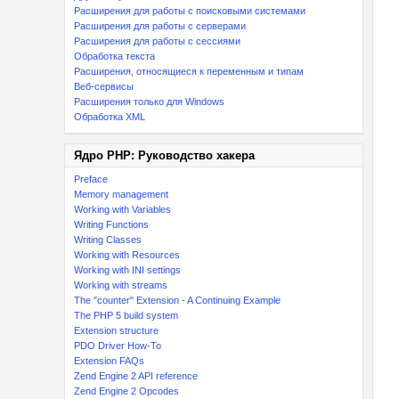
Расширения для работы с поисковыми системами
Расширения для работы с серверами
Расширения для работы с сессиями
Обработка текста
Расширения, относящиеся к переменным и типам
Веб-сервисы
Расширения только для Windows
Обработка XML
Ядро PHP: Руководство хакера
Preface
Memory management
Working with Variables
Writing Functions
Writing Classes
Working with Resources
Working with INI settings
Working with streams
The "counter" Extension - A Continuing Example
The PHP 5 build system
Extension structure
PDO Driver How-To
Extension FAQs
Zend Engine 2 API reference
Zend Engine 2 Opcodes