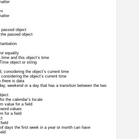
matter
rn
atter
e passed object
 the passed object
tantiation
or equality
time and this objectʼs time
ime object or string
 considering the objectʼs current time
considering the objectʼs current time
 there is data
ay, weekend or a day that has a transition between the two
bject
or the calendarʼs locale
 value for a field
yword values
 for a field
ct
field
 days the first week in a year or month can have
eld