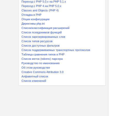
Переход с PHP 5.0.x на PHP 5.1.x
Переход с PHP 4 на PHP 5.0.x
Classes and Objects (PHP 4)
Отладка в PHP
Опции конфигурации
Директивы php.ini
Список/классификация расширений
Список псевдонимов функций
Список зарезервированных слов
Список типов ресурсов
Список доступных фильтров
Список поддерживаемых транспортных протоколов
Таблица сравнения типов в PHP
Список меток (tokens) парсера
Руководство по именованию
Об этом руководстве
Creative Commons Attribution 3.0
Алфавитный список
Список изменений