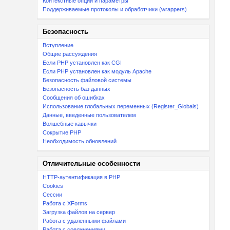
Контекстные опции и параметры
Поддерживаемые протоколы и обработчики (wrappers)
Безопасность
Вступление
Общие рассуждения
Если PHP установлен как CGI
Если PHP установлен как модуль Apache
Безопасность файловой системы
Безопасность баз данных
Сообщения об ошибках
Использование глобальных переменных (Register_Globals)
Данные, введенные пользователем
Волшебные кавычки
Сокрытие PHP
Необходимость обновлений
Отличительные особенности
HTTP-аутентификация в PHP
Cookies
Сессии
Работа с XForms
Загрузка файлов на сервер
Работа с удаленными файлами
Работа с соединениями