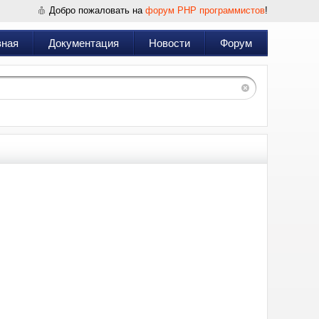
Добро пожаловать на
форум PHP программистов
!
вная
Документация
Новости
Форум