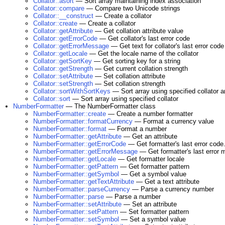
Collator::asort
— Sort array maintaining index association
Collator::compare
— Compare two Unicode strings
Collator::__construct
— Create a collator
Collator::create
— Create a collator
Collator::getAttribute
— Get collation attribute value
Collator::getErrorCode
— Get collator's last error code
Collator::getErrorMessage
— Get text for collator's last error code
Collator::getLocale
— Get the locale name of the collator
Collator::getSortKey
— Get sorting key for a string
Collator::getStrength
— Get current collation strength
Collator::setAttribute
— Set collation attribute
Collator::setStrength
— Set collation strength
Collator::sortWithSortKeys
— Sort array using specified collator a
Collator::sort
— Sort array using specified collator
NumberFormatter
— The NumberFormatter class
NumberFormatter::create
— Create a number formatter
NumberFormatter::formatCurrency
— Format a currency value
NumberFormatter::format
— Format a number
NumberFormatter::getAttribute
— Get an attribute
NumberFormatter::getErrorCode
— Get formatter's last error code
NumberFormatter::getErrorMessage
— Get formatter's last error
NumberFormatter::getLocale
— Get formatter locale
NumberFormatter::getPattern
— Get formatter pattern
NumberFormatter::getSymbol
— Get a symbol value
NumberFormatter::getTextAttribute
— Get a text attribute
NumberFormatter::parseCurrency
— Parse a currency number
NumberFormatter::parse
— Parse a number
NumberFormatter::setAttribute
— Set an attribute
NumberFormatter::setPattern
— Set formatter pattern
NumberFormatter::setSymbol
— Set a symbol value