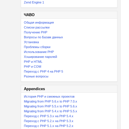
Zend Engine 1
ЧАВО
Общая информация
Списки рассылки
Получение PHP
Вопросы по Базам данных
Установка
Проблемы сборки
Использование PHP
Хэширование паролей
PHP и HTML
PHP и COM
Переход с PHP 4 на PHP 5
Разные вопросы
Appendices
История PHP и смежных проектов
Migrating from PHP 5.6.x to PHP 7.0.x
Migrating from PHP 5.5.x to PHP 5.6.x
Migrating from PHP 5.4.x to PHP 5.5.x
Переход с PHP 5.3.x на PHP 5.4.x
Переход c PHP 5.2.x на PHP 5.3.x
Переход с PHP 5.1.x на PHP 5.2.x