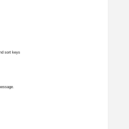
nd sort keys
.
 message.