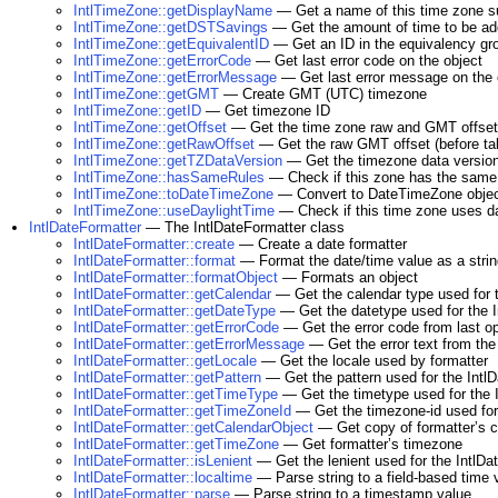
IntlTimeZone::getDisplayName
— Get a name of this time zone sui
IntlTimeZone::getDSTSavings
— Get the amount of time to be adde
IntlTimeZone::getEquivalentID
— Get an ID in the equivalency gro
IntlTimeZone::getErrorCode
— Get last error code on the object
IntlTimeZone::getErrorMessage
— Get last error message on the 
IntlTimeZone::getGMT
— Create GMT (UTC) timezone
IntlTimeZone::getID
— Get timezone ID
IntlTimeZone::getOffset
— Get the time zone raw and GMT offset 
IntlTimeZone::getRawOffset
— Get the raw GMT offset (before tak
IntlTimeZone::getTZDataVersion
— Get the timezone data version
IntlTimeZone::hasSameRules
— Check if this zone has the same 
IntlTimeZone::toDateTimeZone
— Convert to DateTimeZone obje
IntlTimeZone::useDaylightTime
— Check if this time zone uses da
IntlDateFormatter
— The IntlDateFormatter class
IntlDateFormatter::create
— Create a date formatter
IntlDateFormatter::format
— Format the date/time value as a strin
IntlDateFormatter::formatObject
— Formats an object
IntlDateFormatter::getCalendar
— Get the calendar type used for t
IntlDateFormatter::getDateType
— Get the datetype used for the I
IntlDateFormatter::getErrorCode
— Get the error code from last op
IntlDateFormatter::getErrorMessage
— Get the error text from the 
IntlDateFormatter::getLocale
— Get the locale used by formatter
IntlDateFormatter::getPattern
— Get the pattern used for the Intl
IntlDateFormatter::getTimeType
— Get the timetype used for the 
IntlDateFormatter::getTimeZoneId
— Get the timezone-id used for
IntlDateFormatter::getCalendarObject
— Get copy of formatterʼs c
IntlDateFormatter::getTimeZone
— Get formatterʼs timezone
IntlDateFormatter::isLenient
— Get the lenient used for the IntlDa
IntlDateFormatter::localtime
— Parse string to a field-based time 
IntlDateFormatter::parse
— Parse string to a timestamp value