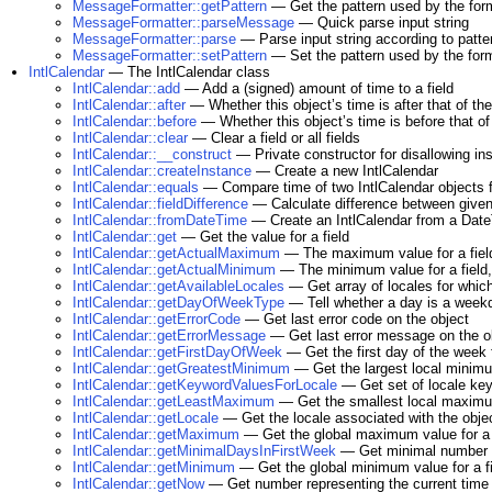
MessageFormatter::getPattern
— Get the pattern used by the for
MessageFormatter::parseMessage
— Quick parse input string
MessageFormatter::parse
— Parse input string according to patte
MessageFormatter::setPattern
— Set the pattern used by the form
IntlCalendar
— The IntlCalendar class
IntlCalendar::add
— Add a (signed) amount of time to a field
IntlCalendar::after
— Whether this objectʼs time is after that of th
IntlCalendar::before
— Whether this objectʼs time is before that of
IntlCalendar::clear
— Clear a field or all fields
IntlCalendar::__construct
— Private constructor for disallowing ins
IntlCalendar::createInstance
— Create a new IntlCalendar
IntlCalendar::equals
— Compare time of two IntlCalendar objects f
IntlCalendar::fieldDifference
— Calculate difference between given 
IntlCalendar::fromDateTime
— Create an IntlCalendar from a DateT
IntlCalendar::get
— Get the value for a field
IntlCalendar::getActualMaximum
— The maximum value for a field,
IntlCalendar::getActualMinimum
— The minimum value for a field, 
IntlCalendar::getAvailableLocales
— Get array of locales for which
IntlCalendar::getDayOfWeekType
— Tell whether a day is a weekd
IntlCalendar::getErrorCode
— Get last error code on the object
IntlCalendar::getErrorMessage
— Get last error message on the o
IntlCalendar::getFirstDayOfWeek
— Get the first day of the week f
IntlCalendar::getGreatestMinimum
— Get the largest local minimum
IntlCalendar::getKeywordValuesForLocale
— Get set of locale ke
IntlCalendar::getLeastMaximum
— Get the smallest local maximum
IntlCalendar::getLocale
— Get the locale associated with the obje
IntlCalendar::getMaximum
— Get the global maximum value for a 
IntlCalendar::getMinimalDaysInFirstWeek
— Get minimal number of
IntlCalendar::getMinimum
— Get the global minimum value for a fi
IntlCalendar::getNow
— Get number representing the current time