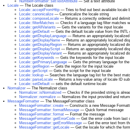
NumberFormatter::setTextAttribute
— Set a text attribute
Locale
— The Locale class
Locale::acceptFromHttp
— Tries to find out best available loca
Locale::canonicalize
— Canonicalize the locale string
Locale::composeLocale
— Returns a correctly ordered and delimit
Locale::filterMatches
— Checks if a language tag filter matches wi
Locale::getAllVariants
— Gets the variants for the input locale
Locale::getDefault
— Gets the default locale value from the INTL gl
Locale::getDisplayLanguage
— Returns an appropriately localized 
Locale::getDisplayName
— Returns an appropriately localized disp
Locale::getDisplayRegion
— Returns an appropriately localized dis
Locale::getDisplayScript
— Returns an appropriately localized disp
Locale::getDisplayVariant
— Returns an appropriately localized dis
Locale::getKeywords
— Gets the keywords for the input locale
Locale::getPrimaryLanguage
— Gets the primary language for the 
Locale::getRegion
— Gets the region for the input locale
Locale::getScript
— Gets the script for the input locale
Locale::lookup
— Searches the language tag list for the best mat
Locale::parseLocale
— Returns a key-value array of locale ID sub
Locale::setDefault
— sets the default runtime locale
Normalizer
— The Normalizer class
Normalizer::isNormalized
— Checks if the provided string is alread
Normalizer::normalize
— Normalizes the input provided and return
MessageFormatter
— The MessageFormatter class
MessageFormatter::create
— Constructs a new Message Formatt
MessageFormatter::formatMessage
— Quick format message
MessageFormatter::format
— Format the message
MessageFormatter::getErrorCode
— Get the error code from last 
MessageFormatter::getErrorMessage
— Get the error text from th
MessageFormatter::getLocale
— Get the locale for which the form