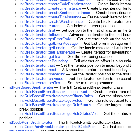
IntlBreakIterator::createCodePointInstance
— Create break iterator
IntlBreakIterator::createLineInstance
— Create break iterator for lo
IntlBreakIterator::createSentenceInstance
— Create break iterator
IntlBreakIterator::createTitleInstance
— Create break iterator for t
IntlBreakIterator::createWordInstance
— Create break iterator for
IntlBreakIterator::current
— Get index of current position
IntlBreakIterator::first
— Set position to the first character in the t
IntlBreakIterator::following
— Advance the iterator to the first boun
IntlBreakIterator::getErrorCode
— Get last error code on the objec
IntlBreakIterator::getErrorMessage
— Get last error message on t
IntlBreakIterator::getLocale
— Get the locale associated with the 
IntlBreakIterator::getPartsIterator
— Create iterator for navigatin
IntlBreakIterator::getText
— Get the text being scanned
IntlBreakIterator::isBoundary
— Tell whether an offset is a boundar
IntlBreakIterator::last
— Set the iterator position to index beyond t
IntlBreakIterator::next
— Advance the iterator the next boundary
IntlBreakIterator::preceding
— Set the iterator position to the first
IntlBreakIterator::previous
— Set the iterator position to the boun
IntlBreakIterator::setText
— Set the text being scanned
IntlRuleBasedBreakIterator
— The IntlRuleBasedBreakIterator class
IntlRuleBasedBreakIterator::__construct
— Create iterator from ru
IntlRuleBasedBreakIterator::getBinaryRules
— Get the binary form
IntlRuleBasedBreakIterator::getRules
— Get the rule set used to c
IntlRuleBasedBreakIterator::getRuleStatus
— Get the largest statu
break position
IntlRuleBasedBreakIterator::getRuleStatusVec
— Get the status va
position
IntlCodePointBreakIterator
— The IntlCodePointBreakIterator class
IntlCodePointBreakIterator::getLastCodePoint
— Get last code poin