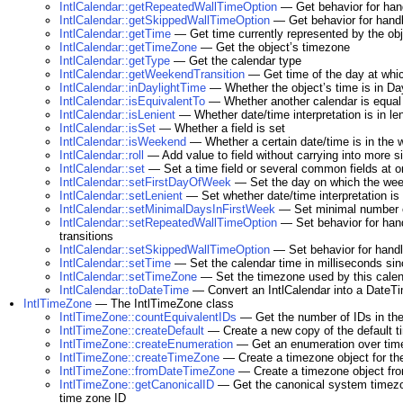
IntlCalendar::getRepeatedWallTimeOption
— Get behavior for hand
IntlCalendar::getSkippedWallTimeOption
— Get behavior for handl
IntlCalendar::getTime
— Get time currently represented by the obj
IntlCalendar::getTimeZone
— Get the objectʼs timezone
IntlCalendar::getType
— Get the calendar type
IntlCalendar::getWeekendTransition
— Get time of the day at whi
IntlCalendar::inDaylightTime
— Whether the objectʼs time is in Da
IntlCalendar::isEquivalentTo
— Whether another calendar is equal b
IntlCalendar::isLenient
— Whether date/time interpretation is in l
IntlCalendar::isSet
— Whether a field is set
IntlCalendar::isWeekend
— Whether a certain date/time is in the
IntlCalendar::roll
— Add value to field without carrying into more sig
IntlCalendar::set
— Set a time field or several common fields at 
IntlCalendar::setFirstDayOfWeek
— Set the day on which the week
IntlCalendar::setLenient
— Set whether date/time interpretation is 
IntlCalendar::setMinimalDaysInFirstWeek
— Set minimal number of
IntlCalendar::setRepeatedWallTimeOption
— Set behavior for hand
transitions
IntlCalendar::setSkippedWallTimeOption
— Set behavior for handli
IntlCalendar::setTime
— Set the calendar time in milliseconds si
IntlCalendar::setTimeZone
— Set the timezone used by this cale
IntlCalendar::toDateTime
— Convert an IntlCalendar into a DateTi
IntlTimeZone
— The IntlTimeZone class
IntlTimeZone::countEquivalentIDs
— Get the number of IDs in the 
IntlTimeZone::createDefault
— Create a new copy of the default ti
IntlTimeZone::createEnumeration
— Get an enumeration over time 
IntlTimeZone::createTimeZone
— Create a timezone object for th
IntlTimeZone::fromDateTimeZone
— Create a timezone object f
IntlTimeZone::getCanonicalID
— Get the canonical system timezon
time zone ID