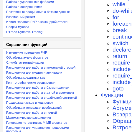
Работа с удаленными файлами
while
Работа с соединениями
do-whil
Постоянные соединения с базами данных
for
Безопасный режим
Использование PHP в командной строке
foreach
Сборка мусора
break
DTrace Dynamic Tracing
continu
switch
Справочник функций
declare
Изменение поведения PHP
return
Обработка аудио форматов
require
Службы аутентификации
Расширения для работы с командной строкой
include
Расширения для сжатия и архивации
requir
Обработка кредитных карт
includ
Криптографические расширения
goto
Расширения для работы с базами данных
Расширения для работы с датой и временем
Функции
Расширения для работы с файловой системой
Функци
Поддержка языков и кодировок
Аргуме
Обработка и генерация изображений
Расширения для работы с почтой
Возвра
Математические расширения
Обраще
Генерация нетекстовых MIME форматов
Встрое
Расширения для управления процессами
программ