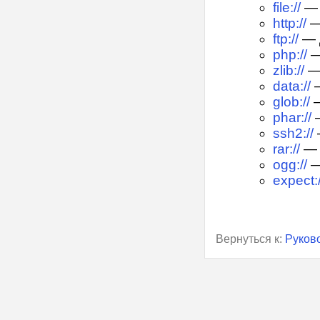
file://
— 
http://
—
ftp://
— Д
php://
—
zlib://
—
data://
—
glob://
—
phar://
—
ssh2://
rar://
— 
ogg://
—
expect:/
Вернуться к:
Руков