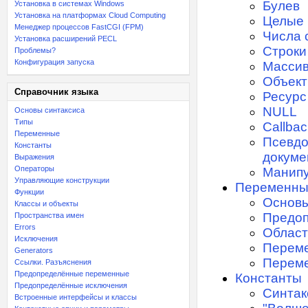
Булев
Установка в системах Windows
Установка на платформах Cloud Computing
Целые 
Менеджер процессов FastCGI (FPM)
Числа 
Установка расширений PECL
Строки
Проблемы?
Конфигурация запуска
Масси
Объек
Справочник языка
Ресурс
NULL
Основы синтаксиса
Типы
Callbac
Переменные
Псевдо
Константы
докуме
Выражения
Операторы
Манипу
Управляющие конструкции
Переменн
Функции
Основ
Классы и объекты
Предо
Пространства имен
Errors
Област
Исключения
Перем
Generators
Переме
Ссылки. Разъяснения
Предопределённые переменные
Константы
Предопределённые исключения
Синтак
Встроенные интерфейсы и классы